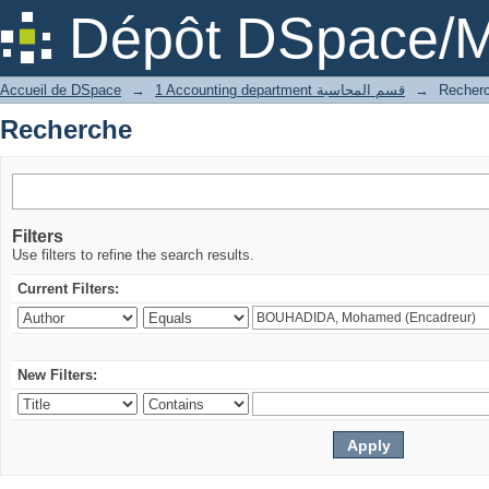
Recherche
Dépôt DSpace/M
Accueil de DSpace
→
1 Accounting department قسم المحاسبة
→
Recher
Recherche
Filters
Use filters to refine the search results.
Current Filters:
New Filters: