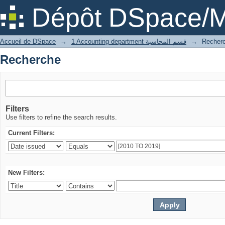
Recherche
Dépôt DSpace/M
Accueil de DSpace
→
1 Accounting department قسم المحاسبة
→
Recher
Recherche
Filters
Use filters to refine the search results.
Current Filters:
New Filters: