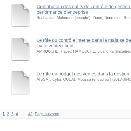
Contribution des outils de contrôle de gestion
performance d'entreprise
Bouhadida, Mohamed (encadré)
;
Ziane, Nouredine
;
Ben
Le rôle du contrôle interne dans la maîtrise d
cycle vente/ client
AMROUCHE, Hayet
;
HAMOUCHE, Ouahchia (encadreu
Le rôle du budget des ventes dans la gestion 
AISSAT, Cylia
;
OUDAI, Moussa (encadreur)
(
2018-06-0
1
2
3
4
. . .
42
Page suivante