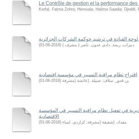
Le Contrôle de gestion et la performance de
Kerfal, Fatma Zohra
;
Herouala, Halima Saadia
;
Djeddi, 
 لوحة القيادة في ترشيد حوكمة الشركات الجزائرية
)
2018-06-01
(
دادي عدون, ناصر ( مشرف )
;
دبيزات, ريمة
اقتراح نظام مراقبة التسيير في مؤسسة اقتصادية
)
2018-06-01
(
شبيلة, (عائشة (مشرفة
;
بن قدور, سلاف
يرية في تفعيل نظام مراقبة التسيير في المؤسسة
الإقتصادية
)
2018-06-01
(
كرازدي, لمياء
;
مقداد, (شفيقة (مشرفة