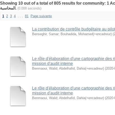
Showing 10 out of a total of 805 results for community: 1 Ac
المحاسبة.
(0.008 seconds)
1
2
3
4
. . .
81
Page suivante
La contribution de contrôle budgétaire au pil
Benseghir, Samar
;
Bouhadida, Mohamed(+encadreur)
(
Le rôle d'élaboration d'une cartographie des r
mission d'audit interne
Benmaoui, Walid
;
Abdelhafid, Dahia(+encadreur)
(
2020-
Le rôle d'élaboration d'une cartographie des r
mission d'audit interne
Benmaoui, Walid
;
Abdelhafid, Dahia(+encadreur)
(
2020-