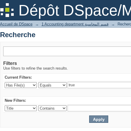
Recherche
Dépôt DSpace/M
Accueil de DSpace
→
1 Accounting department قسم المحاسبة
→
Recher
Recherche
Filters
Use filters to refine the search results.
Current Filters:
New Filters: