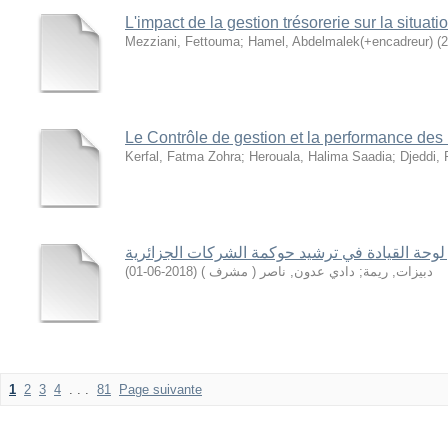
L'impact de la gestion trésorerie sur la situati
Mezziani, Fettouma
;
Hamel, Abdelmalek(+encadreur)
(
2
Le Contrôle de gestion et la performance de
Kerfal, Fatma Zohra
;
Herouala, Halima Saadia
;
Djeddi, 
 لوحة القيادة في ترشيد حوكمة الشركات الجزائرية
)
2018-06-01
(
دادي عدون, ناصر ( مشرف )
;
دبيزات, ريمة
1
2
3
4
. . .
81
Page suivante