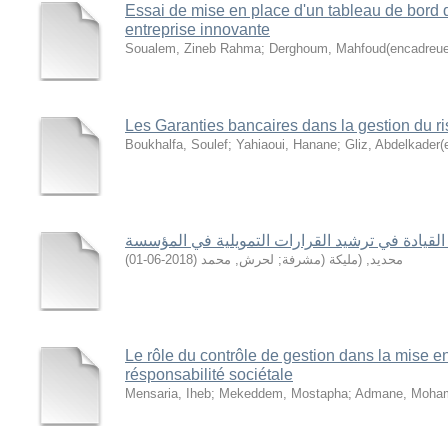
Essai de mise en place d'un tableau de bord 
entreprise innovante
Soualem, Zineb Rahma
;
Derghoum, Mahfoud(encadreue
Les Garanties bancaires dans la gestion du ri
Boukhalfa, Soulef
;
Yahiaoui, Hanane
;
Gliz, Abdelkader(
القيادة في ترشيد القرارات التمويلية في المؤسسة
)
2018-06-01
(
لحرش, محمد
;
محديد, (مليكة (مشرفة
Le rôle du contrôle de gestion dans la mise 
résponsabilité sociétale
Mensaria, Iheb
;
Mekeddem, Mostapha
;
Admane, Moham