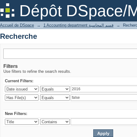
Recherche
Dépôt DSpace/M
Accueil de DSpace
→
1 Accounting department قسم المحاسبة
→
Recher
Recherche
Filters
Use filters to refine the search results.
Current Filters:
New Filters: