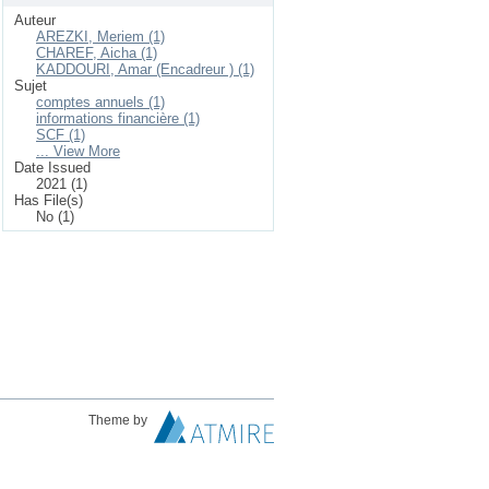
Auteur
AREZKI, Meriem (1)
CHAREF, Aicha (1)
KADDOURI, Amar (Encadreur ) (1)
Sujet
comptes annuels (1)
informations financière (1)
SCF (1)
... View More
Date Issued
2021 (1)
Has File(s)
No (1)
Theme by