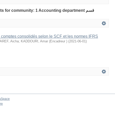
lts for community: 1 Accounting department قسم
comptes consolidés selon le SCF et les normes IFRS
AREF, Aicha
;
KADDOURI, Amar (Encadreur )
(
2021-06-01
)
aSpace
re