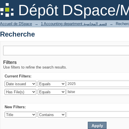
Recherche
Dépôt DSpace/M
Accueil de DSpace
→
1 Accounting department قسم المحاسبة
→
Recher
Recherche
Filters
Use filters to refine the search results.
Current Filters:
New Filters: