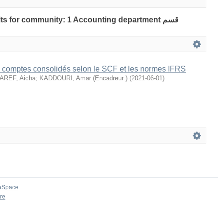
lts for community: 1 Accounting department قسم
comptes consolidés selon le SCF et les normes IFRS
AREF, Aicha
;
KADDOURI, Amar (Encadreur )
(
2021-06-01
)
aSpace
re