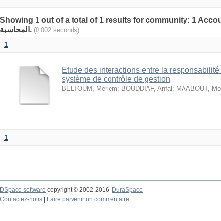
Showing 1 out of a total of 1 results for community: 1 Accoun
المحاسبة.
(0.002 seconds)
1
Etude des interactions entre la responsabilité 
système de contrôle de gestion
BELTOUM, Meriem
;
BOUDDIAF, Anfal
;
MAABOUT, Moha
1
DSpace software
copyright © 2002-2016
DuraSpace
Contactez-nous
|
Faire parvenir un commentaire