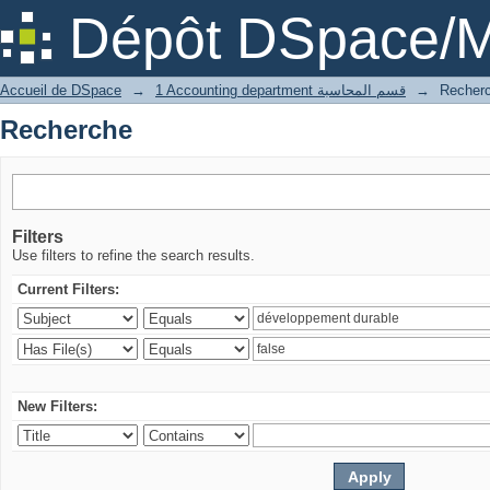
Recherche
Dépôt DSpace/M
Accueil de DSpace
→
1 Accounting department قسم المحاسبة
→
Recher
Recherche
Filters
Use filters to refine the search results.
Current Filters:
New Filters: