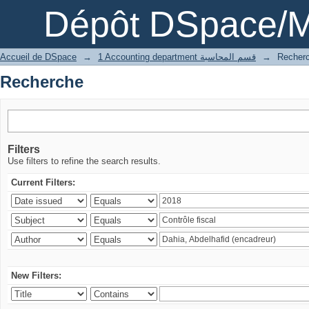
Recherche
Dépôt DSpace/M
Accueil de DSpace
→
1 Accounting department قسم المحاسبة
→
Recher
Recherche
Filters
Use filters to refine the search results.
Current Filters:
New Filters: