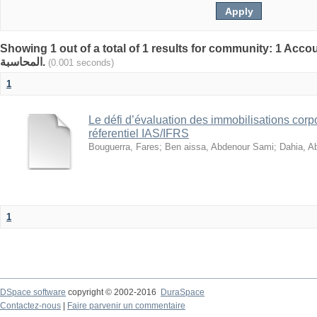
Showing 1 out of a total of 1 results for community: 1 Accoun
المحاسبة.
(0.001 seconds)
1
Le défi d’évaluation des immobilisations corpo
réferentiel IAS/IFRS
Bouguerra, Fares
;
Ben aissa, Abdenour Sami
;
Dahia, Ab
1
DSpace software
copyright © 2002-2016
DuraSpace
Contactez-nous
|
Faire parvenir un commentaire