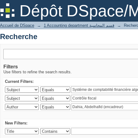
Recherche
Dépôt DSpace/M
Accueil de DSpace
→
1 Accounting department قسم المحاسبة
→
Recher
Recherche
Filters
Use filters to refine the search results.
Current Filters:
New Filters: