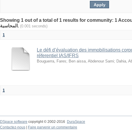
Showing 1 out of a total of 1 results for community: 1 Accoun
المحاسبة.
(0.001 seconds)
1
Le défi d’évaluation des immobilisations corpo
réferentiel IAS/IFRS
Bouguerra, Fares
;
Ben aissa, Abdenour Sami
;
Dahia, Ab
1
DSpace software
copyright © 2002-2016
DuraSpace
Contactez-nous
|
Faire parvenir un commentaire