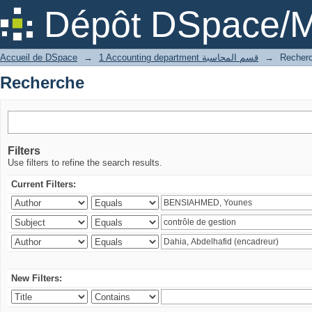
Recherche
Dépôt DSpace/M
Accueil de DSpace
→
1 Accounting department قسم المحاسبة
→
Recher
Recherche
Filters
Use filters to refine the search results.
Current Filters:
New Filters: