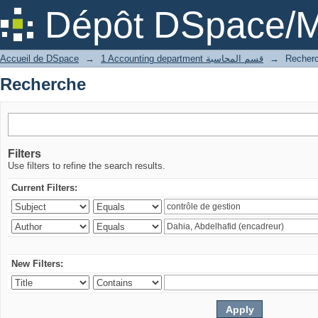
Recherche
Dépôt DSpace/M
Accueil de DSpace
→
1 Accounting department قسم المحاسبة
→
Recher
Recherche
Filters
Use filters to refine the search results.
Current Filters:
New Filters: