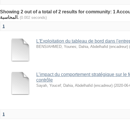
Showing 2 out of a total of 2 results for community: 1 Accoun
المحاسبة.
(0.002 seconds)
1
L'Exploitation du tableau de bord dans l'entre
BENSIAHMED, Younes
;
Dahia, Abdelhafid (encadreur)
L’impact du comportement stratégique sur le 
contrôle
Sayah, Youcef
;
Dahia, Abdelhafid (encadreur)
(
2020-06-
1