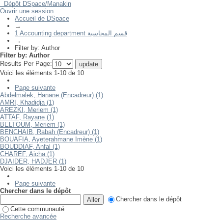
Dépôt DSpace/Manakin
Filter by: Author
Ouvrir une session
Accueil de DSpace
→
1 Accounting department قسم المحاسبة
→
Filter by: Author
Filter by: Author
Results Per Page:
Voici les éléments 1-10 de 10
Page suivante
Abdelmalek, Hanane (Encadreur) (1)
AMRI, Khadidja (1)
AREZKI, Meriem (1)
ATTAF, Rayane (1)
BELTOUM, Meriem (1)
BENCHAIB, Rabah (Encadreur) (1)
BOUAFIA, Ayeterahmane Imène (1)
BOUDDIAF, Anfal (1)
CHAREF, Aicha (1)
DJAIDER, HADJER (1)
Voici les éléments 1-10 de 10
Page suivante
Chercher dans le dépôt
Chercher dans le dépôt
Cette communauté
Recherche avancée