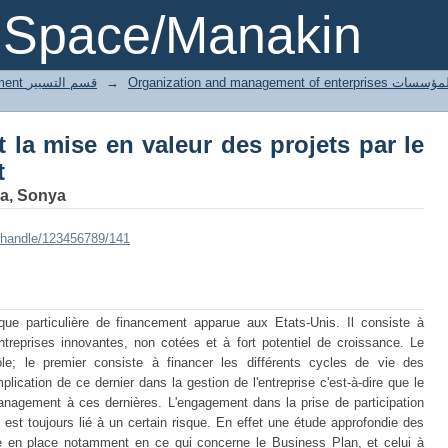
a mise en valeur des projets par le ca
DSpace/Manakin
3 Gestion département قسم التسيير
→
Organization and managemen
la mise en valeur des projets par le
t
a, Sonya
i/handle/123456789/141
que particulière de financement apparue aux Etats-Unis. Il consiste à
ntreprises innovantes, non cotées et à fort potentiel de croissance. Le
ôle; le premier consiste à financer les différents cycles de vie des
mplication de ce dernier dans la gestion de l'entreprise c'est-à-dire que le
management à ces dernières. L'engagement dans la prise de participation
 est toujours lié à un certain risque. En effet une étude approfondie des
 en place notamment en ce qui concerne le Business Plan, et celui à