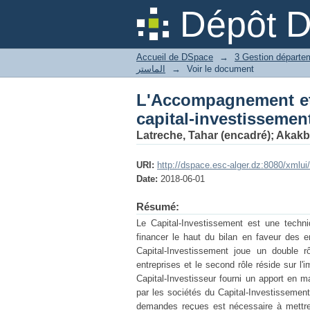
L'Accompagnement et l
Dépôt 
Accueil de DSpace
→
الماستر
→
Voir le document
L'Accompagnement et 
capital-investissemen
Latreche, Tahar (encadré)
;
Akakb
URI:
http://dspace.esc-alger.dz:8080/xmlu
Date:
2018-06-01
Résumé:
Le Capital-Investissement est une techni
financer le haut du bilan en faveur des e
Capital-Investissement joue un double r
entreprises et le second rôle réside sur l'i
Capital-Investisseur fourni un apport en 
par les sociétés du Capital-Investissement
demandes reçues est nécessaire à mettre