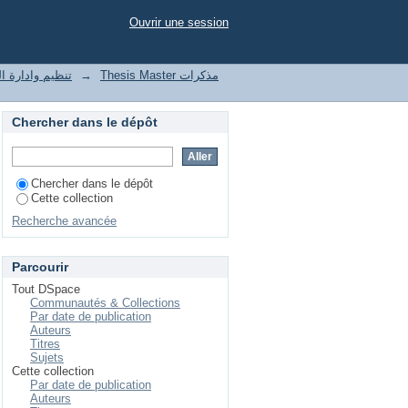
pital-investissement
Ouvrir une session
t of enterprises تنظيم وادارة المؤسسات
→
Thesis Master مذكرات
Chercher dans le dépôt
Chercher dans le dépôt
Cette collection
Recherche avancée
Parcourir
Tout DSpace
Communautés & Collections
Par date de publication
Auteurs
Titres
Sujets
Cette collection
Par date de publication
Auteurs