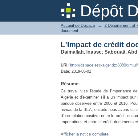
L'Impact de crédit doc
Dépôt 
Accueil de DSpace
→
document
L'Impact de crédit doc
Daimallah, Inasse
;
Sabouaâ, Abd 
URI:
http://dspace.esc-alger.dz:8080/xmlu
Date:
2019-06-01
Résumé:
Ce travail vise l'étude de l'importance
Algérie et d'examiner s'il a un impact sur
banque observée entre 2006 et 2016. Pour 
niveau de la BEA, ensuite nous avons utilis
d'une relation positive entre le crédit docu
importations et entre le crédit documentair
Afficher la notice complète