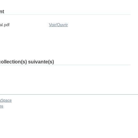
nt
al.pdf
Voir/
Ouvrir
ollection(s) suivante(s)
aSpace
re