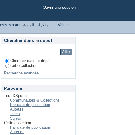
Ouvrir une session
Thesis Master مذكرات الماستر
→
Voir le
Chercher dans le dépôt
Chercher dans le dépôt
Cette collection
Recherche avancée
Parcourir
Tout DSpace
Communautés & Collections
Par date de publication
Auteurs
Titres
Sujets
Cette collection
Par date de publication
Auteurs