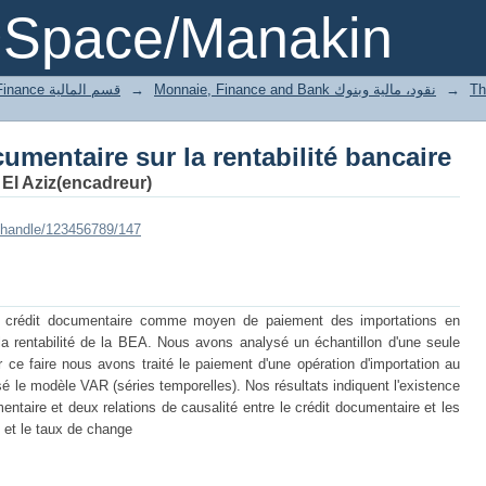
umentaire sur la rentabilité bancaire
DSpace/Manakin
2 Département of Finance قسم المالية
→
Monnaie, Finance and Bank نقود، مالية وبنوك
→
umentaire sur la rentabilité bancaire
El Aziz(encadreur)
i/handle/123456789/147
 de crédit documentaire comme moyen de paiement des importations en
 la rentabilité de la BEA. Nous avons analysé un échantillon d'une seule
ce faire nous avons traité le paiement d'une opération d'importation au
é le modèle VAR (séries temporelles). Nos résultats indiquent l'existence
mentaire et deux relations de causalité entre le crédit documentaire et les
e et le taux de change