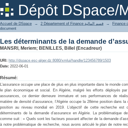
Les déterminants de la demande d’assu
Dépôt DSpace/M
Accueil de DSpace
→
2 Département of Finance قسم المالية
→
document
Les déterminants de la demande d’assu
MANSRI, Meriem
;
BENILLES, Billel (Encadreur)
URI:
http://dspace.esc-alger.dz:8080/xmlui/handle/123456789/1503
Date:
2022-06-01
Résumé:
L’assurance occupe une place de plus en plus importante dans le monde compt
le plan économique et social. En Algérie, malgré les efforts déployés par
assurances, ce dernier demeure immature et ses performances de réalisa
matière de densité d’assurance, l’Algérie occupe la 28ème position dans l
position au niveau mondial en 2019. L’objectif de cette recherche est 
déterminants de la demande d’assurance en Algérie. La problématique de
comme suit : « Quels sont les facteurs pouvant affecter de la demande d’ass
à notre problématique de recherche, nous avons articulé le plan de notre re