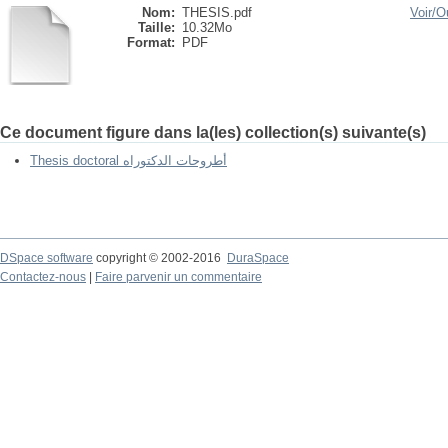
Nom:
THESIS.pdf
Voir/
Ou
Taille:
10.32Mo
Format:
PDF
Ce document figure dans la(les) collection(s) suivante(s)
Thesis doctoral أطروحات الدكتوراه
DSpace software
copyright © 2002-2016
DuraSpace
Contactez-nous
|
Faire parvenir un commentaire