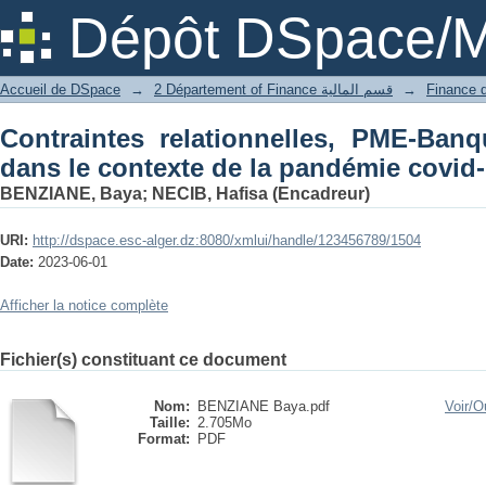
Contraintes relationnelles, PME-Banq
Dépôt DSpace/M
pandémie covid-19
Accueil de DSpace
→
2 Département of Finance قسم المالية
→
Contraintes relationnelles, PME-Ban
dans le contexte de la pandémie covid
BENZIANE, Baya
;
NECIB, Hafisa (Encadreur)
URI:
http://dspace.esc-alger.dz:8080/xmlui/handle/123456789/1504
Date:
2023-06-01
Afficher la notice complète
Fichier(s) constituant ce document
Nom:
BENZIANE Baya.pdf
Voir/
Ou
Taille:
2.705Mo
Format:
PDF