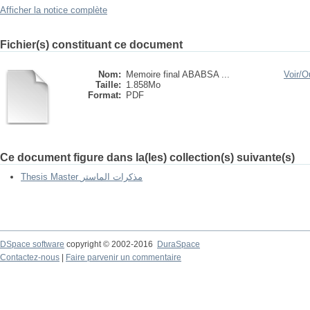
Afficher la notice complète
Fichier(s) constituant ce document
Nom:
Memoire final ABABSA ...
Voir/
Ou
Taille:
1.858Mo
Format:
PDF
Ce document figure dans la(les) collection(s) suivante(s)
Thesis Master مذكرات الماستر
DSpace software
copyright © 2002-2016
DuraSpace
Contactez-nous
|
Faire parvenir un commentaire