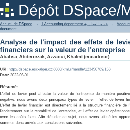
Analyse de l'impact des effets de levie
Dépôt DSpace/M
de l'entreprise
Accueil de DSpace
→
1 Accounting department قسم المحاسبة
→
document
Analyse de l'impact des effets de levi
financiers sur la valeur de l'entreprise
Ababsa, Abderrezak
;
Azzaoui, Khaled (encadreur)
URI:
http://dspace.esc-alger.dz:8080/xmlui/handle/123456789/153
Date:
2022-06-01
Résumé:
L'effet de levier peut affecter la valeur de l'entreprise de manière positi
négative, nous avons deux principaux types de levier : l'effet de levier fina
L'effet de levier financier est directement lié à la structure financière de l
l'endettement sur la rentabilité de l'entreprise, et L'effet de levier opérationn
avec les coûts fixes. Afin d'étudier ce sujet, nous avons utilisé les appr
sommes donc arrivés aux conclusions suivantes.