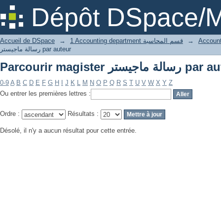
Parcourir magister  ماجيستر
Dépôt DSpace/M
Accueil de DSpace
→
1 Accounting department قسم المحاسبة
→
رسالة ماجيستر par auteur
Parcourir magister  ماجيستر
0-9
A
B
C
D
E
F
G
H
I
J
K
L
M
N
O
P
Q
R
S
T
U
V
W
X
Y
Z
Ou entrer les premières lettres :
Ordre :
Résultats :
Désolé, il n'y a aucun résultat pour cette entrée.