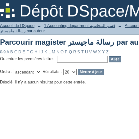
Parcourir magister  ماجيستر
Dépôt DSpace/M
Accueil de DSpace
→
1 Accounting department قسم المحاسبة
→
رسالة ماجيستر par auteur
Parcourir magister  ماجيستر
0-9
A
B
C
D
E
F
G
H
I
J
K
L
M
N
O
P
Q
R
S
T
U
V
W
X
Y
Z
Ou entrer les premières lettres :
Ordre :
Résultats :
Désolé, il n'y a aucun résultat pour cette entrée.