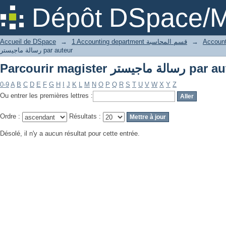
Parcourir magister  ماجيستر
Dépôt DSpace/M
Accueil de DSpace
→
1 Accounting department قسم المحاسبة
→
رسالة ماجيستر par auteur
Parcourir magister  ماجيستر
0-9
A
B
C
D
E
F
G
H
I
J
K
L
M
N
O
P
Q
R
S
T
U
V
W
X
Y
Z
Ou entrer les premières lettres :
Ordre :
Résultats :
Désolé, il n'y a aucun résultat pour cette entrée.