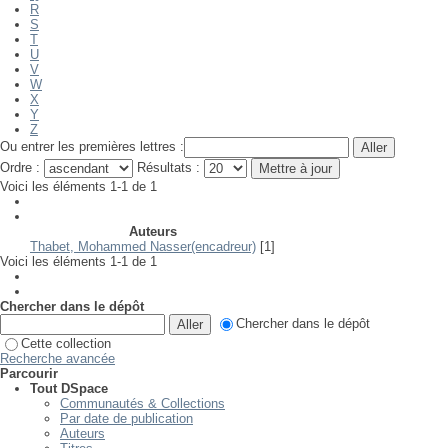
R
S
T
U
V
W
X
Y
Z
Ou entrer les premières lettres :
Ordre :
Résultats :
Voici les éléments 1-1 de 1
Auteurs
Thabet, Mohammed Nasser(encadreur)
[1]
Voici les éléments 1-1 de 1
Chercher dans le dépôt
Chercher dans le dépôt
Cette collection
Recherche avancée
Parcourir
Tout DSpace
Communautés & Collections
Par date de publication
Auteurs