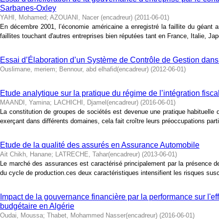
Sarbanes-Oxley
YAHI, Mohamed
;
AZOUANI, Nacer (encadreur)
(
2011-06-01
)
En décembre 2001, l’économie américaine a enregistré la faillite du géant 
faillites touchant d'autres entreprises bien réputées tant en France, Italie, J
Essai d’Élaboration d’un Système de Contrôle de Gestion dan
Ouslimane, meriem
;
Bennour, abd elhafid(encadreur)
(
2012-06-01
)
Etude analytique sur la pratique du régime de l’intégration fisca
MAANDI, Yamina
;
LACHICHI, Djamel(encadreur)
(
2016-06-01
)
La constitution de groupes de sociétés est devenue une pratique habituelle
exerçant dans différents domaines, cela fait croître leurs préoccupations part
Etude de la qualité des assurés en Assurance Automobile
Ait Chikh, Hanane
;
LATRECHE, Tahar(encadreur)
(
2013-06-01
)
Le marché des assurances est caractérisé principalement par la présence de l
du cycle de production.ces deux caractéristiques intensifient les risques susce
Impact de la gouvernance financière par la performance sur l'effi
budgétaire en Algérie
Oudai, Moussa
;
Thabet, Mohammed Nasser(encadreur)
(
2016-06-01
)