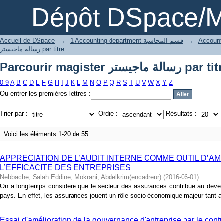
Parcourir magister رسالة ماجيستر pa
Dépôt DSpace/M
Accueil de DSpace
→
1 Accounting department قسم المحاسبة
→
رسالة ماجيستر par titre
Parcourir magister رسالة ماجيستر pa
0-9
A
B
C
D
E
F
G
H
I
J
K
L
M
N
O
P
Q
R
S
T
U
V
W
X
Y
Z
Ou entrer les premières lettres :
Trier par :
Ordre :
Résultats :
Voici les éléments 1-20 de 55
APPRECIATION DE L’AUDIT INTERNE COMME OUTIL D’A
L’EFFICACITE DES ENTREPRISES
Nebbache, Salah Eddine
;
Mokrani, Abdelkrim(encadreur)
(
2016-06-01
)
On a longtemps considéré que le secteur des assurances contribue au dével
pays. En effet, les assurances jouent un rôle socio-économique majeur tant au
Essai d'amélioration de la gouvernance d'entreprise par le contrô