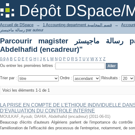
Parcourir m
Dépôt DSpace/M
Accueil de DSpace
→
1 Accounting department قسم المحاسبة
→
رسالة ماجيستر par auteur
Parcourir magister رسالة ماجيستر par auteur "DAHIA,
Abdelhafid (encadreur)"
0-9
A
B
C
D
E
F
G
H
I
J
K
L
M
N
O
P
Q
R
S
T
U
V
W
X
Y
Z
Ou entrer les premières lettres :
Trier par :
Ordre :
Résultats :
Voici les éléments 1-1 de 1
LA PRISE EN COMPTE DE L’ETHIQUE INDIVIDUELLE DA
D’EVALUATION DU CONTROLE INTERNE
MOULKAF, Ayoub
;
DAHIA, Abdelhafid (encadreur)
(
2011-06-01
)
Beaucoup d'écrits d'auteurs Algériens parlent de l'importance du contrôle
l'amélioration de l'efficacité des processus de l'entreprise, notamment, de son 