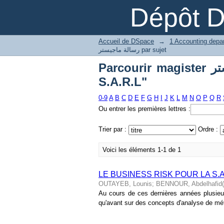
Dépôt 
Accueil de DSpace
→
رسالة ماجيستر par sujet
Parcourir magister رسالة ماجيستر par sujet "business risk-
S.A.R.L"
0-9
A
B
C
D
E
F
G
H
I
J
K
L
M
N
O
P
Q
R
Ou entrer les premières lettres :
Trier par :
Ordre :
Voici les éléments 1-1 de 1
LE BUSINESS RISK POUR LA S.A
OUTAYEB, Lounis
;
BENNOUR, Abdelhafid(
Au cours de ces dernières années plusieur
qu'avant sur des concepts d'analyse de méti