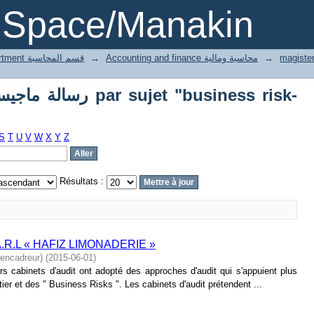
Parcourir magister رسالة ماجيستر par sujet "business risk
DSpace/Manakin
1 Accounting department قسم المحاسبة
→
Accounting and finance محاسبة ومالية
→
S
T
U
V
W
X
Y
Z
Résultats :
.R.L « HAFIZ LIMONADERIE »
encadreur)
(
2015-06-01
)
s cabinets d'audit ont adopté des approches d'audit qui s'appuient plus
er et des " Business Risks ". Les cabinets d'audit prétendent ...