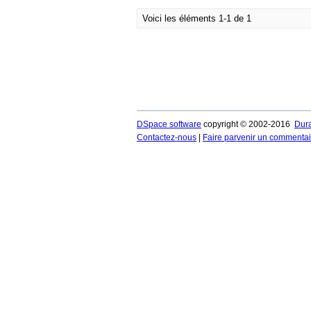
Voici les éléments 1-1 de 1
DSpace software
copyright © 2002-2016
Dur
Contactez-nous
|
Faire parvenir un commentai