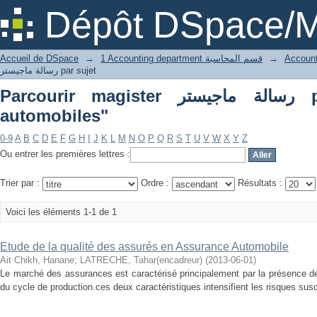
Parcourir mag
Dépôt DSpace/M
Accueil de DSpace
→
1 Accounting department قسم المحاسبة
→
رسالة ماجيستر par sujet
Parcourir magister رسالة ماجيستر par sujet "risques
automobiles"
0-9
A
B
C
D
E
F
G
H
I
J
K
L
M
N
O
P
Q
R
S
T
U
V
W
X
Y
Z
Ou entrer les premières lettres :
Trier par :
Ordre :
Résultats :
Voici les éléments 1-1 de 1
Etude de la qualité des assurés en Assurance Automobile
Ait Chikh, Hanane
;
LATRECHE, Tahar(encadreur)
(
2013-06-01
)
Le marché des assurances est caractérisé principalement par la présence de l
du cycle de production.ces deux caractéristiques intensifient les risques susce