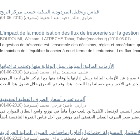
قياس وتحليل المردودية البنكية حسب مركز الربح
)
2010-06-01
(
دحية, عبد الحفيظ (مشرف)
;
عزاوي, خالد
L’impact de la modélisation des flux de trésorerie sur la gestion
BOUDOUMI, Wissam
;
LATRECHE Tahar, Tahar(encadreur)
(
2010-06-01
)
La gestion de trésorerie est l’ensemble des décisions, règles et procédures 
le maintien de l ’équilibre financier à court terme de l ’entreprise. Les flux fina
الأزمات المالية: أسبابها، سبل الوقاية منها وتجنب تداعياتها
)
2010-06-01
(
بـراق, محمد (مشرف)
;
قـلـي, مـحـمـد
صورة عن الأزمات المالية وسبل إدارتها والوقاية منها مع التركيز على أزمة الرهون
آليات تحديد أسعار الصرف الفعلية الحقيقية
)
2010-06-01
(
فرحي, محمد (مشرف)
;
درارني, ناصر
 النسبي للإقتصاد الكلي؛أين يلعب دوراً هاماً في توزيع واسع النطاق للموارد في
استثمار المسؤولة اجتماعيا وآفاق إدماجها في السوق المالية الجزائرية
)
2011-06-01
(
براق, محمد (مشرف)
;
قمان, مصطفى