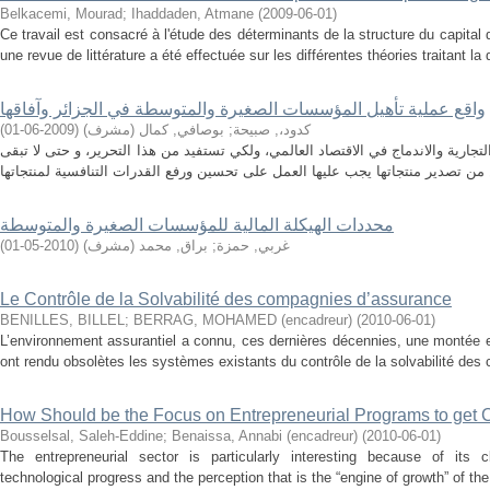
Belkacemi, Mourad
;
Ihaddaden, Atmane
(
2009-06-01
)
Ce travail est consacré à l'étude des déterminants de la structure du capital 
une revue de littérature a été effectuée sur les différentes théories traitant la 
واقع عملية تأهيل المؤسسات الصغيرة والمتوسطة في الجزائر وآفاقها
)
2009-06-01
(
بوصافي, كمال (مشرف)
;
كدود،, صبيحة
لتجارية والاندماج في الاقتصاد العالمي، ولكي تستفيد من هذا التحرير، و حتى لا تبقى
محددات الهيكلة المالية للمؤسسات الصغيرة والمتوسطة
)
2010-05-01
(
براق, محمد (مشرف)
;
غربي, حمزة
Le Contrôle de la Solvabilité des compagnies d’assurance
BENILLES, BILLEL
;
BERRAG, MOHAMED (encadreur)
(
2010-06-01
)
L’environnement assurantiel a connu, ces dernières décennies, une montée 
ont rendu obsolètes les systèmes existants du contrôle de la solvabilité des
How Should be the Focus on Entrepreneurial Programs to get
Bousselsal, Saleh-Eddine
;
Benaissa, Annabi (encadreur)
(
2010-06-01
)
The entrepreneurial sector is particularly interesting because of its c
technological progress and the perception that is the “engine of growth” of th