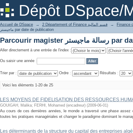
Parcourir magist
Dépôt DSpace/M
Accueil de DSpace
→
2 Département of Finance قسم المالية
→
ماجيستر par date de publication
Parcourir magist
Aller directement à une entrée de l'index :
Ou saisir une année :
Trier par :
Ordre :
Résultats :
Voici les éléments 1-20 de 25
LES MOYENS DE FIDELISATION DES RESSOURCES HUM
GOUIGAH, Malika
;
FERHI, Mohamed (encadreur)
(
2009-06-01
)
Au cours de ces dernières années, le monde a traversé une phase assez d
toutes les pratiques managériales et changer le paradigme dominant le manag
Les déterminants de la structure du capital des entreprises alg