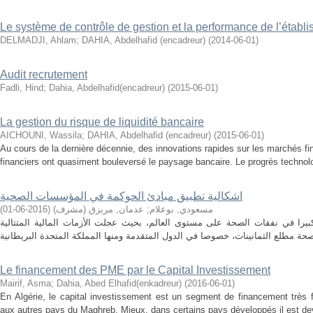
Le système de contrôle de gestion et la performance de l’établis
DELMADJI, Ahlam
;
DAHIA, Abdelhafid (encadreur)
(
2014-06-01
)
Audit recrutement
Fadli, Hind
;
Dahia, Abdelhafid(encadreur)
(
2015-06-01
)
La gestion du risque de liquidité bancaire
AICHOUNI, Wassila
;
DAHIA, Abdelhafid (encadreur)
(
2015-06-01
)
Au cours de la dernière décennie, des innovations rapides sur les marchés fina
financiers ont quasiment bouleversé le paysage bancaire. Le progrès technolo
اشكالية تطبيق مبادئ الحوكمة في المؤسسات الصحية
)
2016-06-01
(
عدمان, مريزق (مشرف)
;
مسعودي, بوعلام
بيرا في نفقات الصحة على مستوى العالم، بحيث عجلت الأزمات المالية المتتالية
Le financement des PME par le Capital Investissement
Mairif, Asma
;
Dahia, Abed Elhafid(enkadreur)
(
2016-06-01
)
En Algérie, le capital investissement est un segment de financement très
aux autres pays du Maghreb. Mieux, dans certains pays développés il est dev