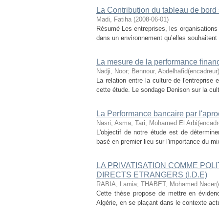
La Contribution du tableau de bord 
Madi, Fatiha
(
2008-06-01
)
Résumé Les entreprises, les organisations 
dans un environnement qu’elles souhaitent sé
La mesure de la performance financiè
Nadji, Noor
;
Bennour, Abdelhafid(encadreur
La relation entre la culture de l'entrepris
cette étude. Le sondage Denison sur la cultu
La Performance bancaire par l'apr
Nasri, Asma
;
Tari, Mohamed El Arbi(encadr
L'objectif de notre étude est de détermin
basé en premier lieu sur l'importance du mix
LA PRIVATISATION COMME POL
DIRECTS ETRANGERS (I.D.E)
RABIA, Lamia
;
THABET, Mohamed Nacer(e
Cette thèse propose de mettre en évidenc
Algérie, en se plaçant dans le contexte actue