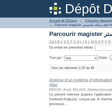
Dépôt 
Accueil de DSpace
→
→
Parcourir magister رسالة ماجيستر
0-9
A
B
C
D
E
F
G
H
I
J
K
L
M
N
O
P
Q
R
Ou entrer les premières lettres :
Trier par :
Ordre :
Voici les éléments 1-20 de 49
Analyse d’un système d’informatio
Alter
MEKATI, Amal
;
BELAIDI, Abdelaziz(encadr
Le présent mémoire propose l’applicatio
Centered Analysis), conçue par le cherch
processus ...