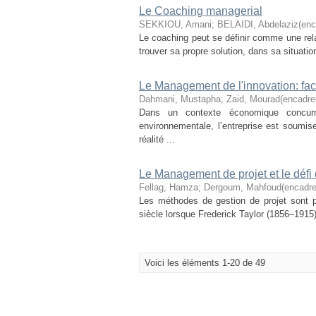
Le Coaching managerial
SEKKIOU, Amani
;
BELAIDI, Abdelaziz(enc
Le coaching peut se définir comme une rel
trouver sa propre solution, dans sa situatio
Le Management de l'innovation: fact
Dahmani, Mustapha
;
Zaid, Mourad(encadre
Dans un contexte économique concurren
environnementale, l’entreprise est soumis
réalité ...
Le Management de projet et le défi 
Fellag, Hamza
;
Dergoum, Mahfoud(encadre
Les méthodes de gestion de projet sont pr
siècle lorsque Frederick Taylor (1856–1915)
Voici les éléments 1-20 de 49