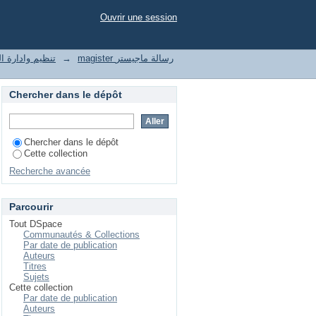
Ouvrir une session
t of enterprises تنظيم وادارة المؤسسات
→
magister رسالة ماجيستر
Chercher dans le dépôt
Chercher dans le dépôt
Cette collection
Recherche avancée
Parcourir
Tout DSpace
Communautés & Collections
Par date de publication
Auteurs
Titres
Sujets
Cette collection
Par date de publication
Auteurs