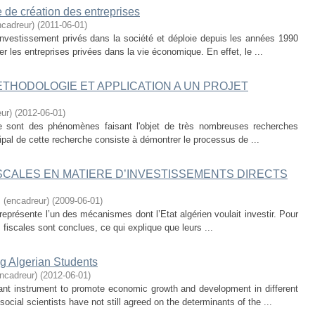
e de création des entreprises
cadreur)
(
2011-06-01
)
l’investissement privés dans la société et déploie depuis les années 1990
 les entreprises privées dans la vie économique. En effet, le ...
ETHODOLOGIE ET APPLICATION A UN PROJET
ur)
(
2012-06-01
)
rise sont des phénomènes faisant l'objet de très nombreuses recherches
cipal de cette recherche consiste à démontrer le processus de ...
SCALES EN MATIERE D’INVESTISSEMENTS DIRECTS
(encadreur)
(
2009-06-01
)
 représente l’un des mécanismes dont l’Etat algérien voulait investir. Pour
s fiscales sont conclues, ce qui explique que leurs ...
g Algerian Students
ncadreur)
(
2012-06-01
)
ant instrument to promote economic growth and development in different
cial scientists have not still agreed on the determinants of the ...