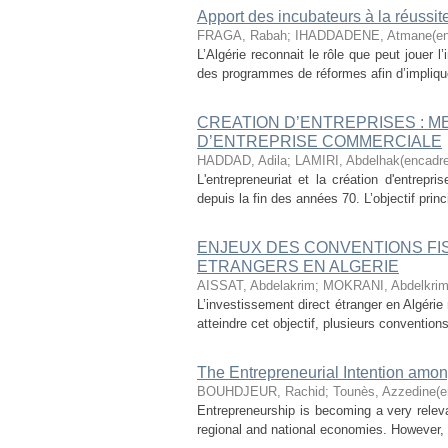
Apport des incubateurs à la réussit
FRAGA, Rabah
;
IHADDADENE, Atmane(en
L’Algérie reconnait le rôle que peut jouer 
des programmes de réformes afin d’impliquer
CREATION D’ENTREPRISES : M
D’ENTREPRISE COMMERCIALE
HADDAD, Adila
;
LAMIRI, Abdelhak(encadre
L'entrepreneuriat et la création d'entrep
depuis la fin des années 70. L’objectif prin
ENJEUX DES CONVENTIONS FI
ETRANGERS EN ALGERIE
AISSAT, Abdelakrim
;
MOKRANI, Abdelkrim 
L’investissement direct étranger en Algérie
atteindre cet objectif, plusieurs convention
The Entrepreneurial Intention amon
BOUHDJEUR, Rachid
;
Tounès, Azzedine(e
Entrepreneurship is becoming a very relev
regional and national economies. However, so