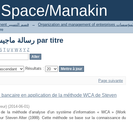
Parcourir magister رسالة ماجيستر par titre
DSpace/Manakin
3 Gestion département قسم التسيير
→
Organization and managemen
 par titre
Parcourir magister رسالة ماجيستر par titre
S
T
U
V
W
X
Y
Z
Résultats :
Page suivante
n bancaire en application de la méthode WCA de Steven
eur)
(
2014-06-01
)
n de la méthode d’analyse d’un système d’information « WCA » (Work
eur Steven Alter (1999). Cette méthode se base sur la connaissance du