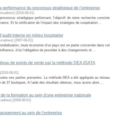
la performance du processus stratégique de l’entreprise
cadreur)
(
2016-06-01
)
rocessus stratégique performant, l’objectif de notre recherche consiste
mance. Et la vérification de l’impact des stratégies de coopération ...
’audit Interne en milieu hospitalier
ncadreur)
(
2007-06-01
)
mondialisation, toute économie d’un pays est en partie concernée dans cet
nfluence, d’où l’obligation de procéder à des changements et ...
 réeau de points de vente par la méthode DEA (DATA
(
2016-06-01
)
toutes ses parties prenantes. La méthode DEA a été appliquée au réseau
 37 boutiques. A l’aide des résultats obtenus, nous avons alors ...
it de la formation au sein d'une entreprise nationale
adreur)
(
2008-06-01
)
 management au sein de l'entreprise