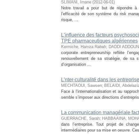
SLIMANI, Imane
(
2012-06-01
)
Notre travail a pour but de répondre à 
l’efficacité de son système du risk ma
risque, ...
L'influence des facteurs psychosoci
TPE pharmaceutiques algériennes
Kermiche, Hamza Rabah
;
DADDI ADDOUN, 
corporate entrepreneurship reflète l’e
renouvellement de sa stratégie, de sa s
d’organisation ...
L'nter-culturalité dans les entrepri
MECHTAOUI, Sawsen
;
BELAIDI, Abdelazi
Face à l’internationalisation et au rapproc
semble s’imposer aux directions d’entrepris
La communication managériale fact
GUERRACHE, Sarah
;
HABBAAINA, MOHAM
dans l’entreprise. Tout projet de chang
intermédiaires pour sa mise en oeuvre. Ces d