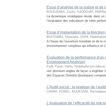
Essai d’analyse de la nature et de 
BOUDJEMIA, Zouhir
;
KADDOURI, AMAR(en
La dynamique stratégique réside dans un p
l’évaluation des indicateurs de cette perfor
Essai d’implantation de la fonction d
BOUTABBA, Moustafa
;
SAIHI, Abdelhak(e
A l’heure de l’ouverture mondiale et de la 
environnement complexe qui influence et s’i
Evaluation de la performance d'un
Envelopment Analysis)
Fadli, Farah
;
Dahia, Abdelhafid (encadreur)
ous plusieurs angles de façon à englober 
des Espaces Ooredoo (boutiques) composé de
L'Audit social : la pratique de l'aud
CHARA, FERIEL
;
BOUKSANI, Rachida(enc
L'évaluation de l'efficacité du risk