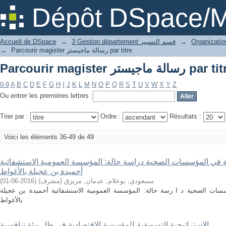
Parcourir m رسالة ماجيستر par titre
Dépôt DSpace/M
→
3 Gestion département قسم التسيير
→
Accueil de DSpace
Parcourir magister رسالة ماجيستر par titre
→
Parcourir m رسالة ماجيستر par titre
0-9
A
B
C
D
E
F
G
H
I
J
K
L
M
N
O
P
Q
R
S
T
U
V
W
X
Y
Z
Ou entrer les premières lettres :
Trier par :
Ordre :
Résultats :
Voici les éléments 36-49 de 49
ة في المؤسسات الصحية دراسة حالة: المؤسسة العمومية الاستشفائية
أحميدة بن عجيلة بالأغواط
مسعودي, بوعلام
;
عدمان, مريزق (مشرف)
(
2016-06-01
)
سات الصحية د ا رسة حالة: المؤسسة العمومية الاستشفائية أحميدة بن عجيلة
بالأغواط
الإستراتيجية التسويقية للمؤسسة الإقتصادية في ظل بيئة تنافسية