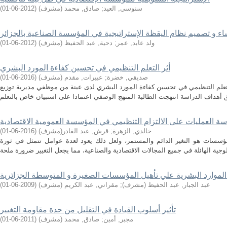
سنوسي, العيد
;
صادق, محمد (مشرف)
(
2012-06-01
)
ء و تصميم نظام اليقظة الإستراتيجية في المؤسسة الصناعية بالجزائر
ولد عابد, عمر
;
دحية, عبد الحفيظ (مشرف)
(
2012-06-01
)
أثر التعلم التنظيمي في تحسين كفاءة المورد البشري
صديقي, خضرة
;
عبيرات, مقدم (مشرف)
(
2016-06-01
)
علم التنظيمي في تحسين كفاءة المورد البشري لدى عينة من موظفي مديرية توزيع
دسة العمليات على الالتزام التنظيمي في المؤسسة العمومية الاقتصادية
خالدي, الزهرة
;
قرش, عبد القادر(مشرف)
(
2016-06-01
)
المؤسسات هو التغير الدائم والمستمر، ولعل ذلك يعود لعدة عوامل تتمثل في ثورة
 الموارد البشرية علي تأهيل المؤسسات الصغيرة و المتوسطة الجزائرية
عبد الجبار, عبد الحفيظ (مشرف)
;
مقراني, عبد الكريم (مشرف)
(
2009-06-01
)
تأثیر أسلوب القیادة في التقلیل من حدة مقاومة التغییر
مجبر, أمین
;
صادق, محمد (مشرف)
(
2011-06-01
)