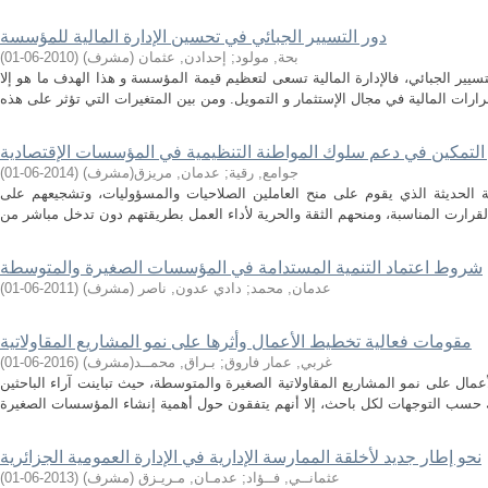
دور التسيير الجبائي في تحسين الإدارة المالية للمؤسسة
بحة, مولود
;
إحدادن, عثمان (مشرف)
(
2010-06-01
)
لتسيير الجبائي، فالإدارة المالية تسعى لتعظيم قيمة المؤسسة و هذا الهدف ما هو إلا
التمكين في دعم سلوك المواطنة التنظيمية في المؤسسات الإقتصادية
جوامع, رقية
;
عدمان, مريزق(مشرف)
(
2014-06-01
)
ية الحديثة الذي يقوم على منح العاملين الصلاحيات والمسؤوليات، وتشجيعهم على
شروط اعتماد التنمية المستدامة في المؤسسات الصغيرة والمتوسطة
عدمان, محمد
;
دادي عدون, ناصر (مشرف)
(
2011-06-01
)
مقومات فعالية تخطيط الأعمال وأثرها على نمو المشاريع المقاولاتية
غربي, عمار فاروق
;
بـراق, محمــد(مشرف)
(
2016-06-01
)
مال على نمو المشاريع المقاولاتية الصغيرة والمتوسطة، حيث تباينت آراء الباحثين
نحو إطار جديد لأخلقة الممارسة الإدارية في الإدارة العمومية الجزائرية
عثمانــي, فــؤاد
;
عدمـان, مـريـزق (مشرف)
(
2013-06-01
)