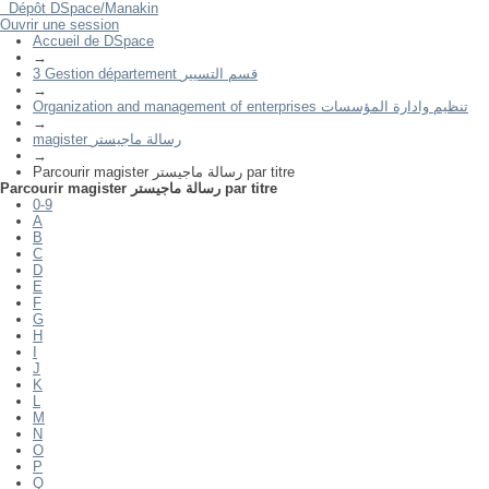
Dépôt DSpace/Manakin
Ouvrir une session
Parcourir magister رسالة ماجيستر par titre
Accueil de DSpace
→
3 Gestion département قسم التسيير
→
Organization and management of enterprises تنظيم وادارة المؤسسات
→
magister رسالة ماجيستر
→
Parcourir magister رسالة ماجيستر par titre
Parcourir magister رسالة ماجيستر par titre
0-9
A
B
C
D
E
F
G
H
I
J
K
L
M
N
O
P
Q