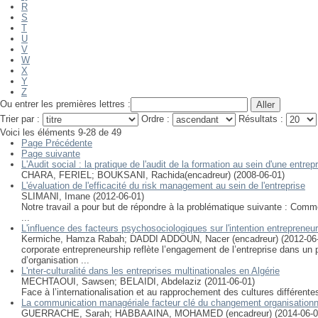
R
S
T
U
V
W
X
Y
Z
Ou entrer les premières lettres :
Trier par :
Ordre :
Résultats :
Voici les éléments 9-28 de 49
Page Précédente
Page suivante
L'Audit social : la pratique de l'audit de la formation au sein d'une entrep
CHARA, FERIEL
;
BOUKSANI, Rachida(encadreur)
(
2008-06-01
)
L'évaluation de l'efficacité du risk management au sein de l'entreprise
SLIMANI, Imane
(
2012-06-01
)
Notre travail a pour but de répondre à la problématique suivante : Com
...
L'influence des facteurs psychosociologiques sur l'intention entreprene
Kermiche, Hamza Rabah
;
DADDI ADDOUN, Nacer (encadreur)
(
2012-06
corporate entrepreneurship reflète l’engagement de l’entreprise dans u
d’organisation ...
L'nter-culturalité dans les entreprises multinationales en Algérie
MECHTAOUI, Sawsen
;
BELAIDI, Abdelaziz
(
2011-06-01
)
Face à l’internationalisation et au rapprochement des cultures différente
La communication managériale facteur clé du changement organisationn
GUERRACHE, Sarah
;
HABBAAINA, MOHAMED (encadreur)
(
2014-06-