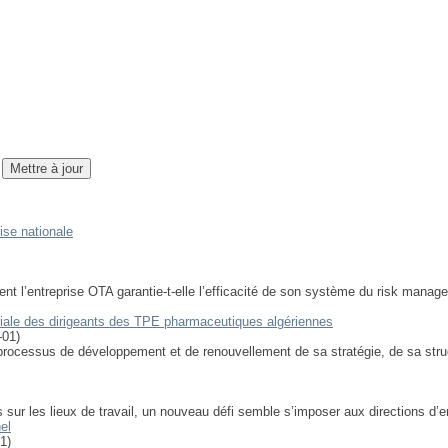
rise nationale
ment l’entreprise OTA garantie-t-elle l’efficacité de son système du risk ma
uriale des dirigeants des TPE pharmaceutiques algériennes
-01
)
n processus de développement et de renouvellement de sa stratégie, de sa str
s sur les lieux de travail, un nouveau défi semble s’imposer aux directions d’en
el
01
)