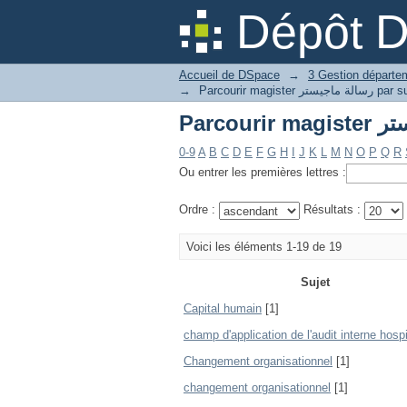
Dépôt 
Accueil de DSpace
→
→
Parcourir magister ة ماجيستر
0-9
A
B
C
D
E
F
G
H
I
J
K
L
M
N
O
P
Q
R
Ou entrer les premières lettres :
Ordre :
Résultats :
Voici les éléments 1-19 de 19
Sujet
Capital humain
[1]
champ d'application de l'audit interne hospi
Changement organisationnel
[1]
changement organisationnel
[1]