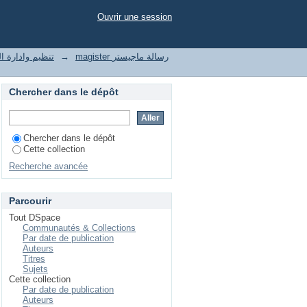
Ouvrir une session
t of enterprises تنظيم وادارة المؤسسات
→
magister رسالة ماجيستر
Chercher dans le dépôt
Chercher dans le dépôt
Cette collection
Recherche avancée
Parcourir
Tout DSpace
Communautés & Collections
Par date de publication
Auteurs
Titres
Sujets
Cette collection
Par date de publication
Auteurs