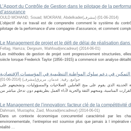
L’Apport du Contrôle de Gestion dans le pilotage de la perfo
d’assurance
OULD MOHAND, Souad
;
MOKRANI, Abdelkader(مشرف)
(
2014-06-01
)
L’objectif de ce travail est de comprendre comment le système du contrôl
pilotage de la performance d’une compagnie d’assurance, et comment compte 
Le Management de projet et le défi de délai de réalisation dans 
Fellag, Hamza
;
Dergoum, Mahfoud(encadreur)
(
2014-06-01
)
Les méthodes de gestion de projet sont progressivement structurées, elles
siècle lorsque Frederick Taylor (1856–1915) a commencé son analyse détaillée
التمكين في دعم سلوك المواطنة التنظيمية في المؤسسات الإقتصادية
)
2014-06-01
(
عدمان, مريزق(مشرف)
;
جوامع, رقية
ية الحديثة الذي يقوم على منح العاملين الصلاحيات والمسؤوليات، وتشجيعهم على
Le Management de l'innovation: facteur clé de la compétitivité 
Dahmani, Mustapha
;
Zaid, Mourad(encadreur)
(
2014-06-01
)
Dans un contexte économique concurrentiel caractérisé par les chang
environnementale, l’entreprise est soumise plus que jamais à l impérative
réalité ...