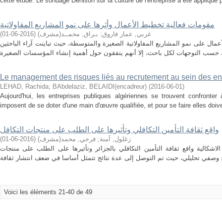
cette étude. Le sondage Denison sur la culture de l'entreprise a été appliqué p
مقومات فعالية تخطيط الأعمال وأثرها على نمو المشاريع المقاولاتية
)
2016-06-01
(
بـراق, محمــد(مشرف)
;
غربي, عمار فاروق
مال على نمو المشاريع المقاولاتية الصغيرة والمتوسطة، حيث تباينت آراء الباحثين
Le management des risques liés au recrutement au sein des en
LEHAD, Rachida
;
BAbdelaziz, BELAIDI(encadreur)
(
2016-06-01
)
Aujourd'hui, les entreprises publiques algériennes se trouvent confronte
imposent de se doter d'une main d'œuvre qualifiée, et pour se faire elles doive
واقع ثقافة التأمين التكافلي وتأثيرها على الطلب على منتجات التكافل
)
2016-06-01
(
فرحي, محمد(مشرف)
;
زغلول, آمنة
اشكالية واقع ثقافة التأمين التكافلي بالجزائر وتأثيرها على الطلب على منتجات
Voici les éléments 21-40 de 49