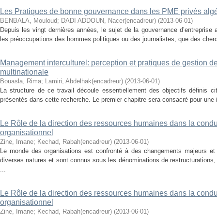
Les Pratiques de bonne gouvernance dans les PME privés alg
BENBALA, Mouloud
;
DADI ADDOUN, Nacer(encadreur)
(
2013-06-01
)
Depuis les vingt dernières années, le sujet de la gouvernance d’entreprise
les préoccupations des hommes politiques ou des journalistes, que des cherc
Management interculturel: perception et pratiques de gestion de 
multinationale
Bouasla, Rima
;
Lamiri, Abdelhak(encadreur)
(
2013-06-01
)
La structure de ce travail découle essentiellement des objectifs définis c
présentés dans cette recherche. Le premier chapitre sera consacré pour une 
Le Rôle de la direction des ressources humaines dans la cond
organisationnel
Zine, Imane
;
Kechad, Rabah(encadreur)
(
2013-06-01
)
Le monde des organisations est confronté à des changements majeurs et
diverses natures et sont connus sous les dénominations de restructurations, 
...
Le Rôle de la direction des ressources humaines dans la cond
organisationnel
Zine, Imane
;
Kechad, Rabah(encadreur)
(
2013-06-01
)