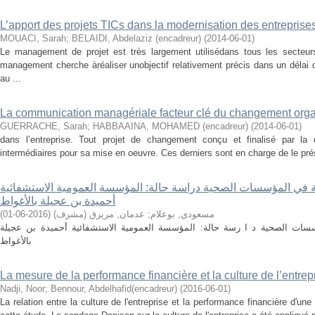
L’apport des projets TICs dans la modernisation des entreprise
MOUACI, Sarah
;
BELAIDI, Abdelaziz (encadreur)
(
2014-06-01
)
Le management de projet est très largement utilisédans tous les secte
management cherche àréaliser unobjectif relativement précis dans un délai
au ...
La communication managériale facteur clé du changement orga
GUERRACHE, Sarah
;
HABBAAINA, MOHAMED (encadreur)
(
2014-06-01
)
dans l’entreprise. Tout projet de changement conçu et finalisé par la
intermédiaires pour sa mise en oeuvre. Ces derniers sont en charge de le prése
ة في المؤسسات الصحية دراسة حالة: المؤسسة العمومية الاستشفائية
أحميدة بن عجيلة بالأغواط
)
2016-06-01
(
عدمان, مريزق (مشرف)
;
مسعودي, بوعلام
سات الصحية د ا رسة حالة: المؤسسة العمومية الاستشفائية أحميدة بن عجيلة
بالأغواط
La mesure de la performance financière et la culture de l’entrep
Nadji, Noor
;
Bennour, Abdelhafid(encadreur)
(
2016-06-01
)
La relation entre la culture de l'entreprise et la performance financière d'u