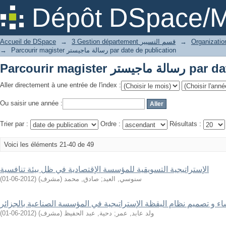
Parcourir magist
Dépôt DSpace/M
Accueil de DSpace
→
3 Gestion département قسم التسيير
→
→
Parcourir magister رسالة ماجيستر par date de publication
Parcourir magist
Aller directement à une entrée de l'index :
Ou saisir une année :
Trier par :
Ordre :
Résultats :
Voici les éléments 21-40 de 49
الإستراتيجية التسويقية للمؤسسة الإقتصادية في ظل بيئة تنافسية
)
2012-06-01
(
صادق, محمد (مشرف)
;
سنوسي, العيد
ء و تصميم نظام اليقظة الإستراتيجية في المؤسسة الصناعية بالجزائر
)
2012-06-01
(
دحية, عبد الحفيظ (مشرف)
;
ولد عابد, عمر