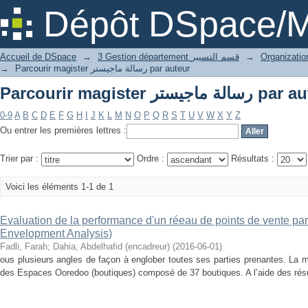
Parcourir magist
Dépôt DSpace/M
Accueil de DSpace
→
3 Gestion département قسم التسيير
→
→
Parcourir magister رسالة ماجيستر par auteur
Parcourir magist
0-9
A
B
C
D
E
F
G
H
I
J
K
L
M
N
O
P
Q
R
S
T
U
V
W
X
Y
Z
Ou entrer les premières lettres :
Trier par :
Ordre :
Résultats :
Voici les éléments 1-1 de 1
Evaluation de la performance d'un réeau de points de vente p
Envelopment Analysis)
Fadli, Farah
;
Dahia, Abdelhafid (encadreur)
(
2016-06-01
)
ous plusieurs angles de façon à englober toutes ses parties prenantes. La
des Espaces Ooredoo (boutiques) composé de 37 boutiques. A l’aide des résul