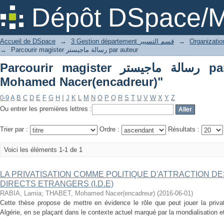
Parcourir 
Dépôt DSpace/M
Accueil de DSpace
→
3 Gestion département قسم التسيير
→
→
Parcourir magister رسالة ماجيستر par auteur
Parcourir magister رسالة ماجيستر par auteur "THABET,
Mohamed Nacer(encadreur)"
0-9
A
B
C
D
E
F
G
H
I
J
K
L
M
N
O
P
Q
R
S
T
U
V
W
X
Y
Z
Ou entrer les premières lettres :
Trier par :
Ordre :
Résultats :
Voici les éléments 1-1 de 1
LA PRIVATISATION COMME POLITIQUE D'ATTRACTION D
DIRECTS ETRANGERS (I.D.E)
RABIA, Lamia
;
THABET, Mohamed Nacer(encadreur)
(
2016-06-01
)
Cette thèse propose de mettre en évidence le rôle que peut jouer la priva
Algérie, en se plaçant dans le contexte actuel marqué par la mondialisation et l