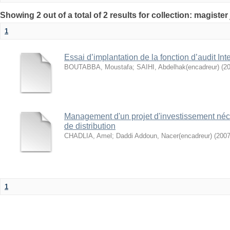
1
Essai d’implantation de la fonction d’audit Int
BOUTABBA, Moustafa
;
SAIHI, Abdelhak(encadreur)
(
20
Management d'un projet d'investissement néce
de distribution
CHADLIA, Amel
;
Daddi Addoun, Nacer(encadreur)
(
2007
1