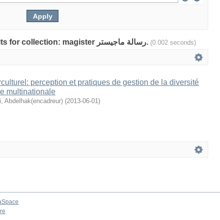
Showing 1 out of a total of 1 results for collection: magister رسالة ماجيستر.
(0.002 seconds)
lturel: perception et pratiques de gestion de la diversité
ne multinationale
i, Abdelhak(encadreur)
(
2013-06-01
)
aSpace
re