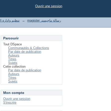
Ouvrir une session
t of enterprises تنظيم وادارة المؤسسات
→
magister رسالة ماجيستر
Parcourir
Tout DSpace
Communautés & Collections
Par date de publication
Auteurs
Titres
Sujets
Cette collection
Par date de publication
Auteurs
Titres
Sujets
Mon compte
Ouvrir une session
S'inscrire