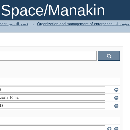
DSpace/Manakin
3 Gestion département قسم التسيير
→
Organization and managemen