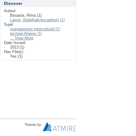
Discover
Auteur
Bouasla, Rima (1)
Lamiri, Abdelhak(encadreur) (1)
Sujet
management interculturel (1)
technip-Algérie (1)
... View More
Date Issued
2013 (1)
Has File(s)
Yes (1)
Theme by