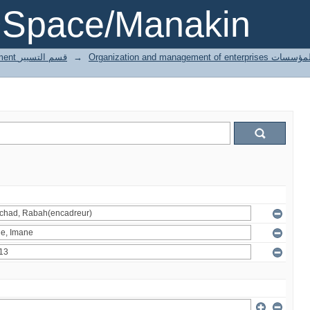
DSpace/Manakin
3 Gestion département قسم التسيير
→
Organization and managemen