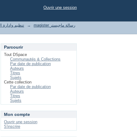
Ouvrir une session
t of enterprises تنظيم وادارة المؤسسات
→
magister رسالة ماجيستر
Parcourir
Tout DSpace
Communautés & Collections
Par date de publication
Auteurs
Titres
Sujets
Cette collection
Par date de publication
Auteurs
Titres
Sujets
Mon compte
Ouvrir une session
S'inscrire