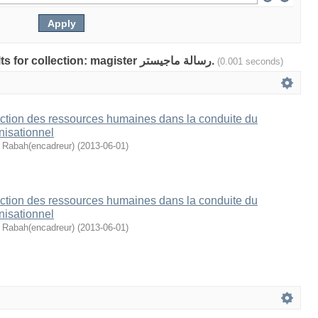
Showing 2 out of a total of 2 results for collection: magister رسالة ماجيستر.
(0.001 seconds)
ection des ressources humaines dans la conduite du
isationnel
 Rabah(encadreur)
(
2013-06-01
)
ection des ressources humaines dans la conduite du
isationnel
 Rabah(encadreur)
(
2013-06-01
)