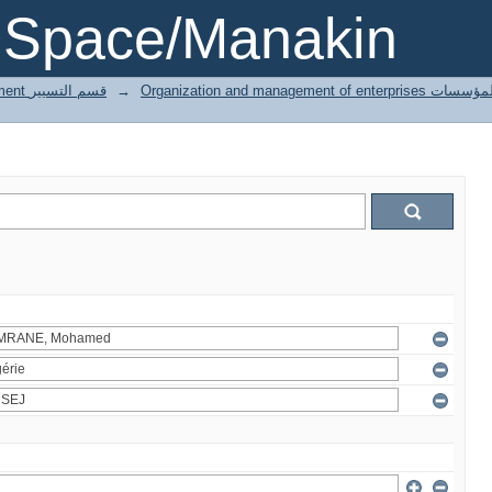
DSpace/Manakin
3 Gestion département قسم التسيير
→
Organization and managemen