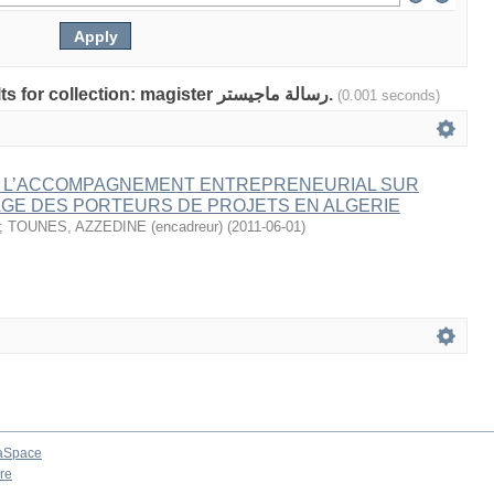
Showing 1 out of a total of 1 results for collection: magister رسالة ماجيستر.
(0.001 seconds)
E L’ACCOMPAGNEMENT ENTREPRENEURIAL SUR
AGE DES PORTEURS DE PROJETS EN ALGERIE
;
TOUNES, AZZEDINE (encadreur)
(
2011-06-01
)
aSpace
re