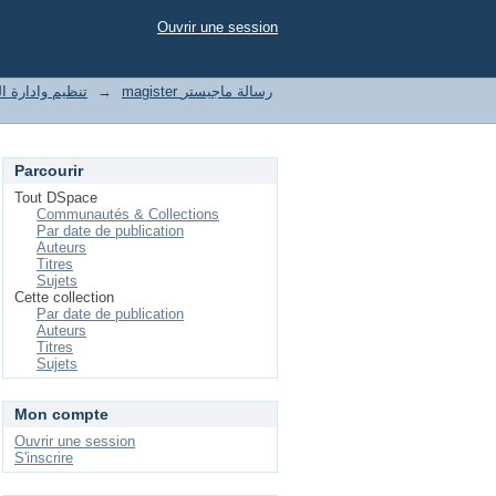
Ouvrir une session
t of enterprises تنظيم وادارة المؤسسات
→
magister رسالة ماجيستر
Parcourir
Tout DSpace
Communautés & Collections
Par date de publication
Auteurs
Titres
Sujets
Cette collection
Par date de publication
Auteurs
Titres
Sujets
Mon compte
Ouvrir une session
S'inscrire