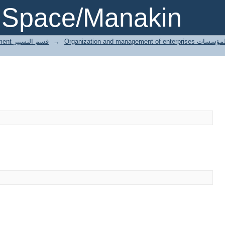
DSpace/Manakin
3 Gestion département قسم التسيير
→
Organization and managemen