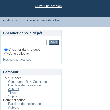
Ouvrir une session
t of enterprises تنظيم وادارة المؤسسات
→
magister رسالة ماجيستر
Chercher dans le dépôt
Chercher dans le dépôt
Cette collection
Recherche avancée
Parcourir
Tout DSpace
Communautés & Collections
Par date de publication
Auteurs
Titres
Sujets
Cette collection
Par date de publication
Auteurs