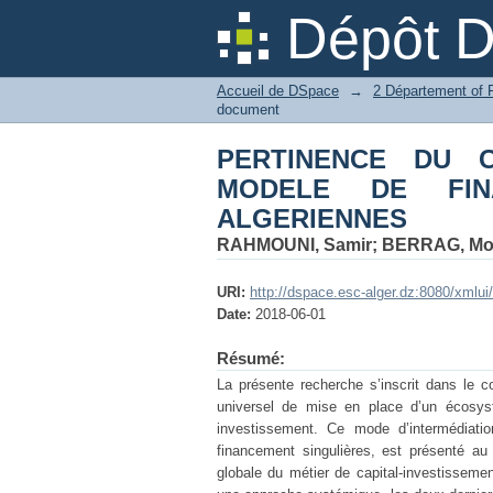
PERTINENCE DU
Dépôt 
FINANCEMENT DES 
Accueil de DSpace
→
document
PERTINENCE DU C
MODELE DE FIN
ALGERIENNES
RAHMOUNI, Samir
;
BERRAG, Moh
URI:
http://dspace.esc-alger.dz:8080/xmlu
Date:
2018-06-01
Résumé:
La présente recherche s’inscrit dans le c
universel de mise en place d’un écosyst
investissement. Ce mode d’intermédiatio
financement singulières, est présenté au
globale du métier de capital-investissemen