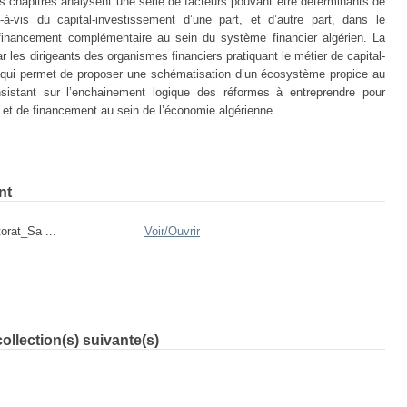
 chapitres analysent une série de facteurs pouvant être déterminants de
s-à-vis du capital-investissement d’une part, et d’autre part, dans le
nancement complémentaire au sein du système financier algérien. La
r les dirigeants des organismes financiers pratiquant le métier de capital-
e qui permet de proposer une schématisation d’un écosystème propice au
istant sur l’enchainement logique des réformes à entreprendre pour
 et de financement au sein de l’économie algérienne.
nt
rat_Sa ...
Voir/
Ouvrir
ollection(s) suivante(s)