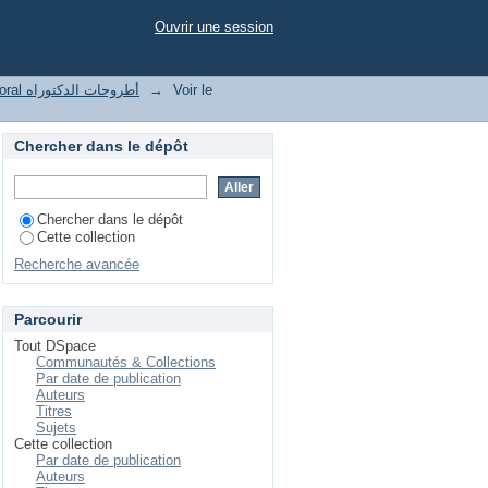
OMME MODELE DE
Ouvrir une session
Thesis doctoral أطروحات الدكتوراه
→
Voir le
Chercher dans le dépôt
Chercher dans le dépôt
Cette collection
Recherche avancée
Parcourir
Tout DSpace
Communautés & Collections
Par date de publication
Auteurs
Titres
Sujets
Cette collection
Par date de publication
Auteurs