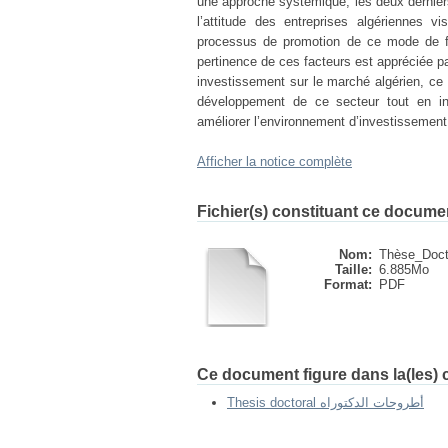
une approche systémique, les deux derniers
l’attitude des entreprises algériennes vi
processus de promotion de ce mode de fi
pertinence de ces facteurs est appréciée pa
investissement sur le marché algérien, c
développement de ce secteur tout en ins
améliorer l’environnement d’investissement
Afficher la notice complète
Fichier(s) constituant ce docume
Nom:
Thèse_Docto
Taille:
6.885Mo
Format:
PDF
Ce document figure dans la(les) c
Thesis doctoral أطروحات الدكتوراه