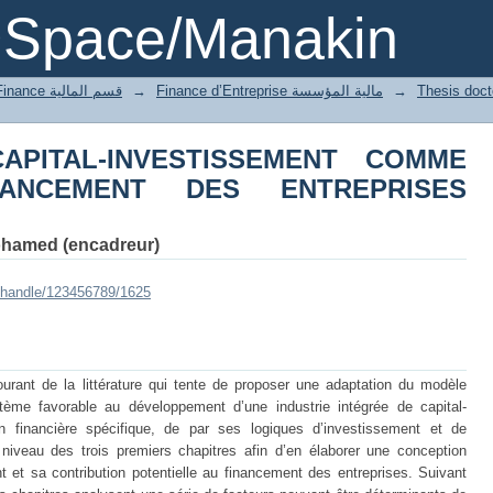
 CAPITAL-INVESTISSEMENT C
DSpace/Manakin
ENTREPRISES ALGERIENNES
2 Département of Finance قسم المالية
→
Finance d’Entreprise مالية المؤسسة
→
APITAL-INVESTISSEMENT COMME
ANCEMENT DES ENTREPRISES
amed (encadreur)
i/handle/123456789/1625
ourant de la littérature qui tente de proposer une adaptation du modèle
ème favorable au développement d’une industrie intégrée de capital-
n financière spécifique, de par ses logiques d’investissement et de
 niveau des trois premiers chapitres afin d’en élaborer une conception
t et sa contribution potentielle au financement des entreprises. Suivant