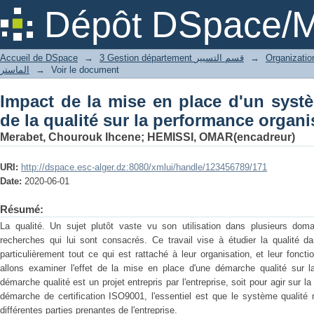
Impact de la mise en place d'un sy
Dépôt DSpace/M
performance organisationnelle
Accueil de DSpace
→
3 Gestion département قسم التسيير
→
الماستر
→
Voir le document
Impact de la mise en place d'un sys
de la qualité sur la performance organi
Merabet, Chourouk Ihcene
;
HEMISSI, OMAR(encadreur)
URI:
http://dspace.esc-alger.dz:8080/xmlui/handle/123456789/171
Date:
2020-06-01
Résumé:
La qualité. Un sujet plutôt vaste vu son utilisation dans plusieurs domai
recherches qui lui sont consacrés. Ce travail vise à étudier la qualité d
particulièrement tout ce qui est rattaché à leur organisation, et leur fon
allons examiner l'effet de la mise en place d'une démarche qualité sur la
démarche qualité est un projet entrepris par l'entreprise, soit pour agir sur 
démarche de certification ISO9001, l'essentiel est que le système qualité
différentes parties prenantes de l'entreprise.