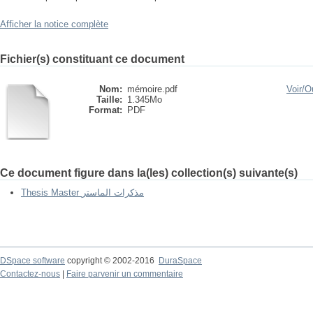
Afficher la notice complète
Fichier(s) constituant ce document
Nom:
mémoire.pdf
Voir/
Ou
Taille:
1.345Mo
Format:
PDF
Ce document figure dans la(les) collection(s) suivante(s)
Thesis Master مذكرات الماستر
DSpace software
copyright © 2002-2016
DuraSpace
Contactez-nous
|
Faire parvenir un commentaire