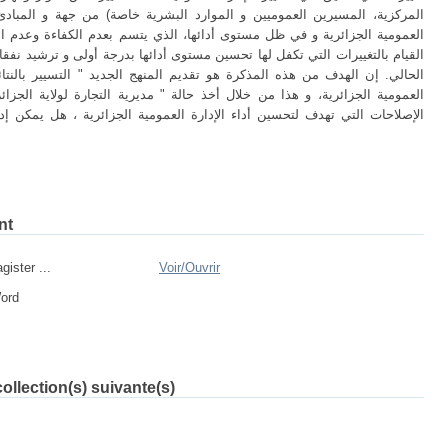
المركزية، المسيرين العموميين و الموارد البشرية خاصة) من جهة و المبادئ
العمومية الجزائرية و في ظل مستوى أدائها، الذي يتسم بعدم الكفاءة وعدم الفع
القيام بالتغييرات التي تكفل لها تحسين مستوى أدائها بدرجة أولى و ترشيد نفق
الحالي. إن الهدف من هذه المذكرة هو تقديم المنهج الجديد " التسيير بالنتا
العمومية الجزائرية، و هذا من خلال أخذ حالة " مديرية التجارة لولاية الجزا
الإصلاحات التي تهدف لتحسين أداء الإدارة العمومية الجزائرية ، هل يمكن إدخا
nt
ister ...
Voir/
Ouvrir
Word
ollection(s) suivante(s)