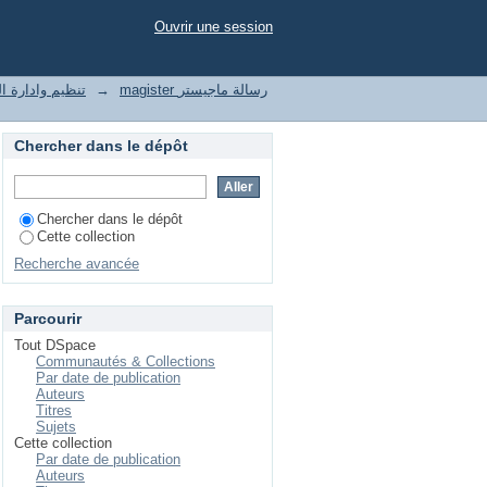
 de l'administration
Ouvrir une session
magister رسالة ماجيستر
→
nization and management of enterprises
Chercher dans le dépôt
Chercher dans le dépôt
Cette collection
Recherche avancée
Parcourir
Tout DSpace
Communautés & Collections
Par date de publication
Auteurs
Titres
Sujets
Cette collection
Par date de publication
Auteurs