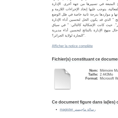
 المتبعة في تسييرها من جهة أخرى. الإدارة
الية، يتوجب عليها إتخاذ الإجراءات اللازمة و
اتها و مواردها بدرجة ثانية خاصة في ظل الوضع
ئج " الذي قد يكون الحل لتحسين أداء الإدارة
ئر". حيث كانت الإشكالية كالتالي: " في سياق
ل منهج الإدارة بالنتائج لتحسين أداء مديرية
التجارة لولاية الجزائر؟".
Afficher la notice complète
Fichier(s) constituant ce docume
Nom:
Mémoire Mag
Taille:
2.443Mo
Format:
Microsoft 
Ce document figure dans la(les) c
magister رسالة ماجيستر