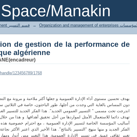
ision de gestion de la performance
DSpace/Manakin
Orga تنظيم وادارة المؤسسات
→
3 Gestion département قسم التسيير
sion de gestion de la performance de
ique algérienne
ANE(encadreur)
i/handle/123456789/1768
بهدف تحسين مستوى أداء الإدارة العمومية و جعلها أكثر ملاءمة و مرونة مع ال
دون المساس بالغاية التي وجدت من أجلها، طور الباحثون، خاصة في الثلاثين سن
اندرجت تحت مسمى " التسيير العمومي الجديد". هذا الفكر الجديد للتسيير الع
تهدف دائما للاستعمال الأمثل لمواردها من أجل تحقيق أهدافها. و هذا من خلا
أساليب المؤسسة الخاصة لتسيير الإدارة العمومية ، مع احترام خصوصية هذه
الفكر الجديد و منها منهج "التسيير بالنتائج". هذا الأخير الذي اعتبر الأكثر ن
تغيير ثقافي عميق في تسيير الإدارة العمومية. هذا التغيير مس أدوار ومهارات