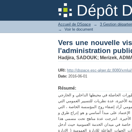
Vers une nouvelle v
Dépôt 
publique algérienne
Accueil de DSpace
→
→
Voir le document
Vers une nouvelle vi
l'administration publ
Hadjira, SADOUK
;
Merizek, ADM
URI:
http://dspace.esc-alger.dz:8080/xmlu
Date:
2016-06-01
Résumé:
تطورات الحاصلة في محيطها الداخلي و الخارجي
ة الأخيرة، عدة نظريات للتسيير العمومي التي
مومي أراد إضفاء روح المؤسسة الخاصة ، التي
ل الإعتماد على مبدأ أساسي و هو إدراج طرق و
 الأخيرة. اندرجت عدة مناهج تحت مسمى هذا
جاعة خاصة في ميدان الخدمة العمومية حيث أدخل
 الجهات الفاعلة للإدارة العمومية ( الإدارة