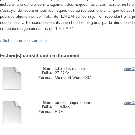
instaurer une culture de management des risques liés à ses recrutements en
d'essayer de recenser tous les risques liés au recrutement ainsi que les strat
publique algérienne, voir l'état de l'ENIEM sur ce sujet, en répondant à la
risques liés à l'embauche sont-ils appréhendés et gérés par la direction 
entreprises algériennes cas de l'ENIEM? ".
Afficher la notice complète
Fichier(s) constituant ce document
Nom:
table des matiere ...
Voir/
Ou
Taille:
27.22Ko
Format:
Microsoft Word 2007
Nom:
problématique control ...
Voir/
Ou
Taille:
11.94Mo
Format:
PDF