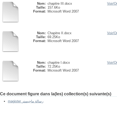
Nom:
chapitre III.docx
Voir/
Ou
Taille:
157.6Ko
Format:
Microsoft Word 2007
Nom:
Chapitre II.docx
Voir/
Ou
Taille:
69.25Ko
Format:
Microsoft Word 2007
Nom:
chapitre I.docx
Voir/
Ou
Taille:
72.25Ko
Format:
Microsoft Word 2007
Ce document figure dans la(les) collection(s) suivante(s)
magister رسالة ماجيستر