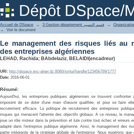
Le management des risques liés a
Dépôt DSpace/M
algériennes
Accueil de DSpace
→
3 Gestion département قسم التسيير
→
→
Voir le document
Le management des risques liés au r
des entreprises algériennes
LEHAD, Rachida
;
BAbdelaziz, BELAIDI(encadreur)
URI:
http://dspace.esc-alger.dz:8080/xmlui/handle/123456789/1777
Date:
2016-06-01
Résumé:
Aujourd'hui, les entreprises publiques algériennes se trouvent confronte
imposent de se doter d'une main d'œuvre qualifiée, et pour se faire elle
recrutement efficace. La politique de recrutement des entreprises publi
risques qui menacent l'atteinte des objectifs globaux. A ce niveau, le man
joue un rôle moteur dans la prévention et lute contre tout échec et erreurs 
adapté dans l'entreprise publique algérienne. Ainsi, le management des ris
partie intégrante de la stratégie globale de l'entreprise. Nous espérons que