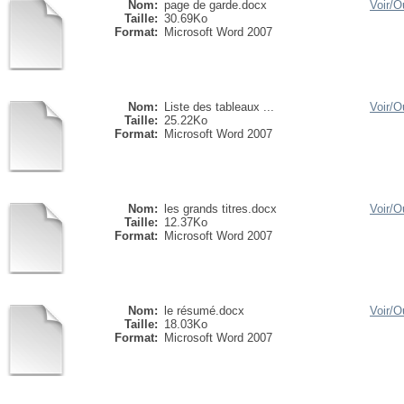
Nom:
page de garde.docx
Voir/
Ou
Taille:
30.69Ko
Format:
Microsoft Word 2007
Nom:
Liste des tableaux ...
Voir/
Ou
Taille:
25.22Ko
Format:
Microsoft Word 2007
Nom:
les grands titres.docx
Voir/
Ou
Taille:
12.37Ko
Format:
Microsoft Word 2007
Nom:
le résumé.docx
Voir/
Ou
Taille:
18.03Ko
Format:
Microsoft Word 2007