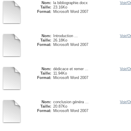
Nom:
la bibliographie.docx
Voir/
Ou
Taille:
23.16Ko
Format:
Microsoft Word 2007
Nom:
Introduction ...
Voir/
Ou
Taille:
26.18Ko
Format:
Microsoft Word 2007
Nom:
dédicace et remer ...
Voir/
Ou
Taille:
11.94Ko
Format:
Microsoft Word 2007
Nom:
conclusion généra ...
Voir/
Ou
Taille:
20.87Ko
Format:
Microsoft Word 2007