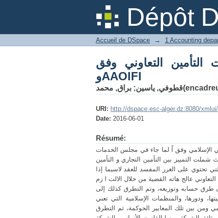
Dépôt 
Accueil de DSpace
→
أمین التعاوني وفق IFSB
وAAOIFI
, محمد(encadreur)
قطوفي, یاسین
;
URI:
http://dspace.esc-alger.dz:8080/xmlu
Date:
2016-06-01
Résumé:
 الإسلامي وفق اً لما جاء في مجلس الخدمات
ث شملت التمييز بين التأمين التجاري و التأمين
لتي تحتوي على الغرر المفسد للعقد لاسيما إذا
التعاوني عالج هاته القضية من خلال الالت ا زم
يان طرق حسابه وتوزيعه، وتم التطرق كذلك إلى
ها، ودورها، والمنظمات الإسلامية التي تعني
امي ومن بين تلك المعايير الحوكمة، ثم التطرق
 وثائق الشركة ومنها القانون الأساسي للشركة