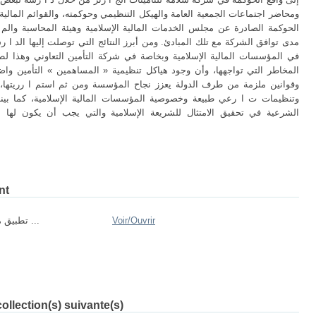
ومحاضر اجتماعات الجمعية العامة والهيكل التنظيمي وحوكمته، والقوائم المالي
الحوكمة الصادرة عن مجلس الخدمات المالية الإسلامية وهيئة المحاسبة والم 
مدى توافق الشركة مع تلك المبادئ. ومن أبرز النتائج التي توصلت إليها الد ا رسة
في المؤسسات المالية الإسلامية وبخاصة في شركة التأمين التعاوني وهذا لط
المخاطر التي تواجهها، وأن وجود هياكل تنظيمية « المساهمين » التأمين وا
وقوانين ملزمة من طرف الدولة يعزز نجاح المؤسسة ومن ثم استم ا رريتها،
وتنظيمات ت ا رعي طبيعة وخصوصية المؤسسات المالية الإسلامية، كما بينت 
الشرعية في تحقيق الامتثال للشريعة الإسلامية والتي يجب أن يكون لها 
nt
Ouvrir
Voir/
تطبيق مبادئ حوكمة ...
ollection(s) suivante(s)