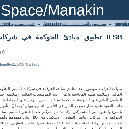
ق مبادئ الحوكمة في شركات التأمین التعاوني وفق IFSB وAAOIFI
DSpace/Manakin
→
Accounting and finance محاسبة ومالية
→
1 Accounting department قسم المحاسبة
تطبیق مبادئ الحوكمة في شركات الت
براق
i/handle/123456789/1788
تناولت الدراسة موضوع مدى تطبيق مبادئ الحوكمة في شركات التأمين التعاوني
المالية الإسلامية وهيئة المحاسبة والم ا رجعة للمؤسسات المالية الإسلامية، حي
التعاوني القائم على الشريعة الإسلامية وهذا من خلال التركيز على المخاطرة ا
كانت العقود عقود معاوضة وهو الحال في التأمين التجاري وبيان كيف أنَّ التأمين 
بالتبرع والتعاون بين المشتركين. وكذالك تم التركيز على الفائض التأميني بب
الحوكمة في شركات التأمين التعاوني الإسلامي من خلال بيان مفهومها وأهميت
بإصدار معايير دولية للمؤسسات المالية الإسلامية ومنها التأمين التعاوني الإسل
إلى واقع الحوكمة في شركة سلامة للتأمينات الج ا زئر من خلال د ا رسة لبعض