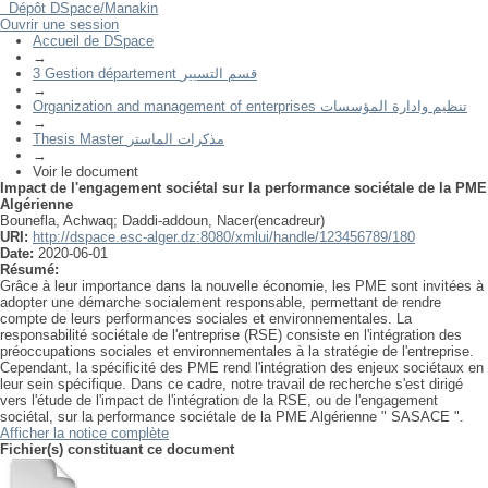
Dépôt DSpace/Manakin
Impact de l'engagement sociétal sur la performance sociétale de la PME
Ouvrir une session
Algérienne
Accueil de DSpace
→
3 Gestion département قسم التسيير
→
Organization and management of enterprises تنظيم وادارة المؤسسات
→
Thesis Master مذكرات الماستر
→
Voir le document
Impact de l'engagement sociétal sur la performance sociétale de la PME
Algérienne
Bounefla, Achwaq
;
Daddi-addoun, Nacer(encadreur)
URI:
http://dspace.esc-alger.dz:8080/xmlui/handle/123456789/180
Date:
2020-06-01
Résumé:
Grâce à leur importance dans la nouvelle économie, les PME sont invitées à
adopter une démarche socialement responsable, permettant de rendre
compte de leurs performances sociales et environnementales. La
responsabilité sociétale de l'entreprise (RSE) consiste en l'intégration des
préoccupations sociales et environnementales à la stratégie de l'entreprise.
Cependant, la spécificité des PME rend l'intégration des enjeux sociétaux en
leur sein spécifique. Dans ce cadre, notre travail de recherche s'est dirigé
vers l'étude de l'impact de l'intégration de la RSE, ou de l'engagement
sociétal, sur la performance sociétale de la PME Algérienne " SASACE ".
Afficher la notice complète
Fichier(s) constituant ce document