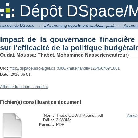
Impact de la gouvernance financière 
Dépôt DSpace/M
politique budgétaire en Algérie
Accueil de DSpace
→
1 Accounting department قسم المحاسبة
→
Impact de la gouvernance financière
sur l'efficacité de la politique budgétai
Oudai, Moussa
;
Thabet, Mohammed Nasser(encadreur)
URI:
http://dspace.esc-alger.dz:8080/xmlui/handle/123456789/1801
Date:
2016-06-01
Afficher la notice complète
Fichier(s) constituant ce document
Nom:
Thèse OUDAI Moussa.pdf
Voir/
Ou
Taille:
3.689Mo
Format:
PDF