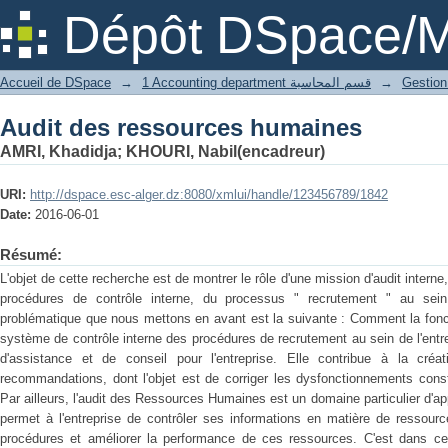
Audit des ressources humaines
Dépôt DSpace/M
Accueil de DSpace
→
1 Accounting department قسم المحاسبة
→
Audit des ressources humaines
AMRI, Khadidja
;
KHOURI, Nabil(encadreur)
URI:
http://dspace.esc-alger.dz:8080/xmlui/handle/123456789/1842
Date:
2016-06-01
Résumé:
L'objet de cette recherche est de montrer le rôle d'une mission d'audit interne,
procédures de contrôle interne, du processus " recrutement " au sein 
problématique que nous mettons en avant est la suivante : Comment la foncti
système de contrôle interne des procédures de recrutement au sein de l'entre
d'assistance et de conseil pour l'entreprise. Elle contribue à la cré
recommandations, dont l'objet est de corriger les dysfonctionnements cons
Par ailleurs, l'audit des Ressources Humaines est un domaine particulier d'ap
permet à l'entreprise de contrôler ses informations en matière de ressourc
procédures et améliorer la performance de ces ressources. C'est dans ce