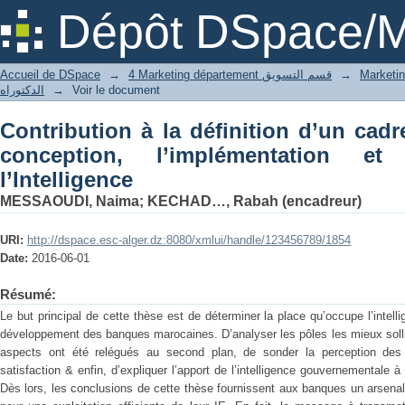
Contribution à la définition d’u
Dépôt DSpace/M
l’implémentation et l’exploitation de l’I
Accueil de DSpace
→
4 Marketing département قسم التسويق
→
الدكتوراه
→
Voir le document
Contribution à la définition d’un cad
conception, l’implémentation et 
l’Intelligence
MESSAOUDI, Naima
;
KECHAD…, Rabah (encadreur)
URI:
http://dspace.esc-alger.dz:8080/xmlui/handle/123456789/1854
Date:
2016-06-01
Résumé:
Le but principal de cette thèse est de déterminer la place qu’occupe l’intel
développement des banques marocaines. D’analyser les pôles les mieux solli
aspects ont été relégués au second plan, de sonder la perception des u
satisfaction & enfin, d’expliquer l’apport de l’intelligence gouvernementale à
Dès lors, les conclusions de cette thèse fournissent aux banques un arsenal 