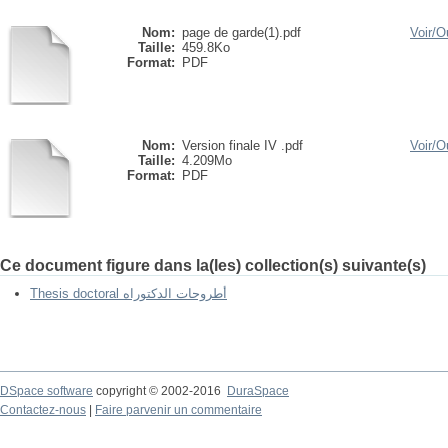
Nom:
page de garde(1).pdf
Voir/
Ou
Taille:
459.8Ko
Format:
PDF
Nom:
Version finale IV .pdf
Voir/
Ou
Taille:
4.209Mo
Format:
PDF
Ce document figure dans la(les) collection(s) suivante(s)
Thesis doctoral أطروحات الدكتوراه
DSpace software
copyright © 2002-2016
DuraSpace
Contactez-nous
|
Faire parvenir un commentaire