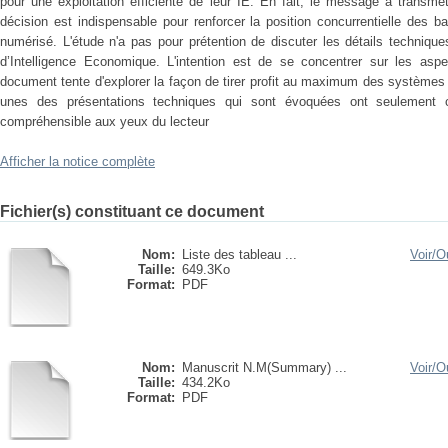
pour une exploitation efficiente de leur IE. En fait, le message à transme
décision est indispensable pour renforcer la position concurrentielle des
numérisé. L'étude n'a pas pour prétention de discuter les détails techniq
d’Intelligence Economique. L'intention est de se concentrer sur les aspe
document tente d'explorer la façon de tirer profit au maximum des systèmes
unes des présentations techniques qui sont évoquées ont seulement
compréhensible aux yeux du lecteur
Afficher la notice complète
Fichier(s) constituant ce document
Nom:
Liste des tableau ...
Voir/
Ou
Taille:
649.3Ko
Format:
PDF
Nom:
Manuscrit N.M(Summary) ...
Voir/
Ou
Taille:
434.2Ko
Format:
PDF