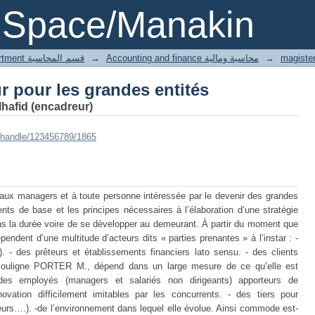
ur pour les grandes entités
DSpace/Manakin
1 Accounting department قسم المحاسبة
→
Accounting and finance محاسبة ومالية
→
ur pour les grandes entités
afid (encadreur)
i/handle/123456789/1865
 aux managers et à toute personne intéressée par le devenir des grandes
ts de base et les principes nécessaires à l’élaboration d’une stratégie
ans la durée voire de se développer au demeurant. À partir du moment que
pendent d’une multitude d’acteurs dits « parties prenantes » à l’instar : -
. - des prêteurs et établissements financiers lato sensu. - des clients
 souligne PORTER M., dépend dans un large mesure de ce qu’elle est
des employés (managers et salariés non dirigeants) apporteurs de
vation difficilement imitables par les concurrents. - des tiers pour
eurs….). -de l’environnement dans lequel elle évolue. Ainsi commode est-