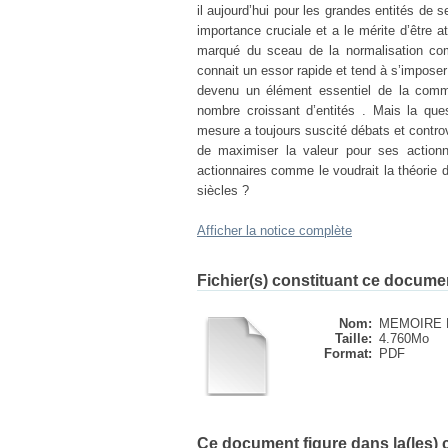
il aujourd’hui pour les grandes entités de
importance cruciale et a le mérite d’être
marqué du sceau de la normalisation comp
connait un essor rapide et tend à s’impos
devenu un élément essentiel de la commu
nombre croissant d’entités . Mais la ques
mesure a toujours suscité débats et contro
de maximiser la valeur pour ses actionna
actionnaires comme le voudrait la théorie 
siècles ?
Afficher la notice complète
Fichier(s) constituant ce docume
Nom:
MEMOIRE 
Taille:
4.760Mo
Format:
PDF
Ce document figure dans la(les) c