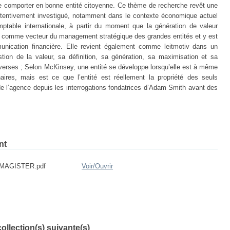
 se comporter en bonne entité citoyenne. Ce thème de recherche revêt une
 attentivement investigué, notamment dans le contexte économique actuel
table internationale, à partir du moment que la génération de valeur
er comme vecteur du management stratégique des grandes entités et y est
nication financière. Elle revient également comme leitmotiv dans un
tion de la valeur, sa définition, sa génération, sa maximisation et sa
verses ; Selon McKinsey, une entité se développe lorsqu’elle est à même
ires, mais est ce que l’entité est réellement la propriété des seuls
de l’agence depuis les interrogations fondatrices d’Adam Smith avant des
nt
MAGISTER.pdf
Voir/
Ouvrir
ollection(s) suivante(s)