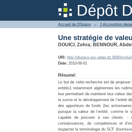
Une stratégie de vale
Dépôt 
Accueil de DSpace
→
Une stratégie de vale
DOUICI, Zohra
;
BENNOUR, Abdelh
URI:
http://dspace.esc-alger.dz:8080/xmlu
Date:
2010-06-01
Résumé:
Le but de cette recherche est de proposer
entités1 notamment algériennes les rudimen
leur permettant de maintenir leur valeur d
la survie et le développement de l’entité dé
des apporteurs de fonds (les actionnaires)
puisque la valeur de l’entité, comme le
capable de procurer à ses clients. - 
connaissances, de compétences et d’inno
respecter la terminologie du SCF (fourniss