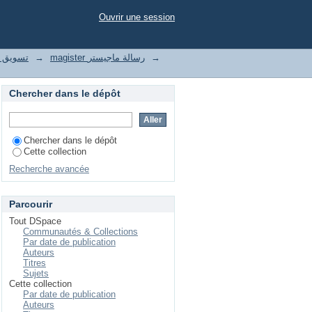
 de la communication
Ouvrir une session
le تسويق واتصال رقمي
→
magister رسالة ماجيستر
→
Chercher dans le dépôt
Chercher dans le dépôt
Cette collection
Recherche avancée
Parcourir
Tout DSpace
Communautés & Collections
Par date de publication
Auteurs
Titres
Sujets
Cette collection
Par date de publication
Auteurs