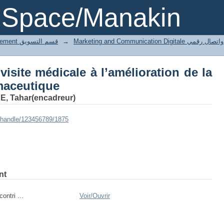
la visite médicale à l’amélioration
DSpace/Manakin
4 Marketing département قسم التسويق
→
Marketing and Communication Digita
visite médicale à l’amélioration de la
maceutique
 Tahar(encadreur)
i/handle/123456789/1875
nt
ontri ...
Voir/
Ouvrir