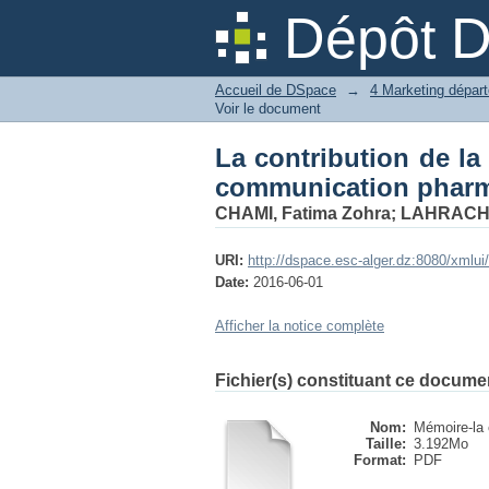
La contribution de 
Dépôt 
pharmaceutique
Accueil de DSpace
→
Voir le document
La contribution de la 
communication phar
CHAMI, Fatima Zohra
;
LAHRACHE,
URI:
http://dspace.esc-alger.dz:8080/xmlu
Date:
2016-06-01
Afficher la notice complète
Fichier(s) constituant ce docume
Nom:
Mémoire-la c
Taille:
3.192Mo
Format:
PDF